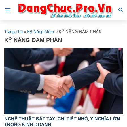
Skip
to
content
Trang chủ
»
Kỹ Năng Mềm
»
KỸ NĂNG ĐÀM PHÁN
KỸ NĂNG ĐÀM PHÁN
NGHỆ THUẬT BẮT TAY: CHI TIẾT NHỎ, Ý NGHĨA LỚN
TRONG KINH DOANH