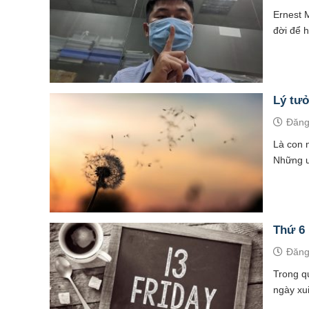
Ernest 
đời để h
Lý tưở
Đăng
Là con 
Những ư
Thứ 6 
Đăng
Trong q
ngày xui