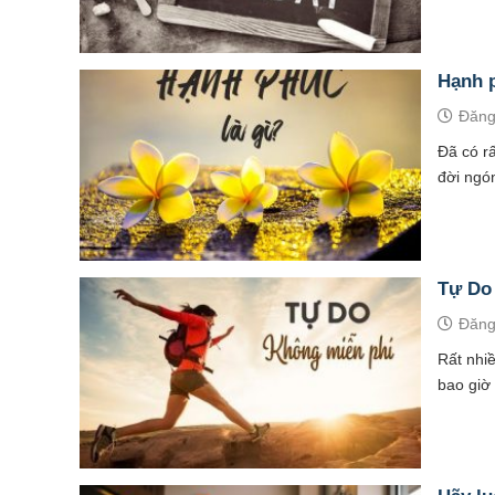
Hạnh p
Đăng
Đã có rấ
đời ngón
Tự Do
Đăng
Rất nhi
bao giờ