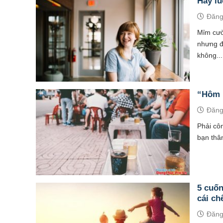
Hãy l
Đăng
Mỉm cườ
nhưng đ
không...
“Hôm 
Đăng
Phải cô
bạn thâ
5 cuốn
cái ch
Đăng