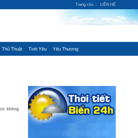
Trang chủ
LIÊN HỆ
Thủ Thuật
Tình Yêu
Yêu Thương
 có, không