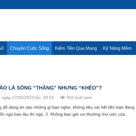
Sở
Chuyện Cuộc Sống
Kiếm Tiền Qua Mạng
Kỹ Năng Mềm
NÀO LÀ SỐNG “THẲNG” NHƯNG “KHÉO”?
 ngày 27/02/2023 lúc: 03:51
910 lượt xem
g dễ dàng tin vào những gì bạn nghe, không tiêu xài hết tiền bạn đang
ốn ngủ bao lâu thì ngủ. 2. Không bao giờ coi thường mơ ước của...