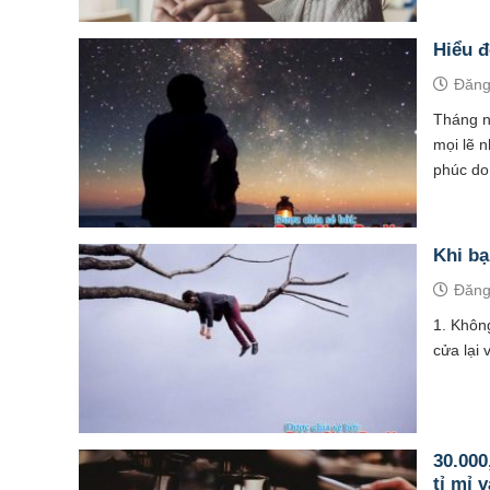
Hiểu đ
Đăng
Tháng n
mọi lẽ n
phúc do.
Khi bạ
Đăng
1. Không
cửa lại 
30.000
tỉ mỉ 