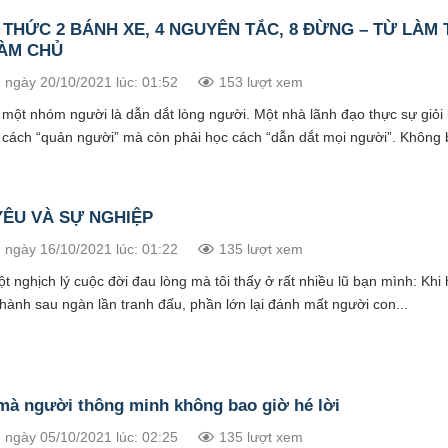
THỨC 2 BÁNH XE, 4 NGUYÊN TẮC, 8 ĐỪNG – TỪ LÀM
LÀM CHỦ
 ngày 20/10/2021 lúc: 01:52
153 lượt xem
 một nhóm người là dẫn dắt lòng người. Một nhà lãnh đạo thực sự giỏi
 cách “quản người” mà còn phải học cách “dẫn dắt mọi người”. Không bi
YÊU VÀ SỰ NGHIỆP
 ngày 16/10/2021 lúc: 01:22
135 lượt xem
t nghịch lý cuộc đời đau lòng mà tôi thấy ở rất nhiều lũ bạn mình: Khi
hành sau ngàn lần tranh đấu, phần lớn lại đánh mất người con...
mà người thông minh không bao giờ hé lời
 ngày 05/10/2021 lúc: 02:25
135 lượt xem