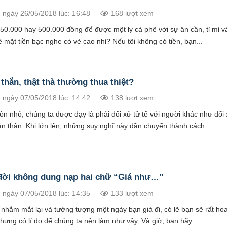
 ngày 26/05/2018 lúc: 16:48
168 lượt xem
 50.000 hay 500.000 đồng để được một ly cà phê với sự ân cần, tỉ mỉ 
 mặt tiền bạc nghe có vẻ cao nhỉ? Nếu tôi không có tiền, bạn...
thắn, thật thà thường thua thiệt?
 ngày 07/05/2018 lúc: 14:42
138 lượt xem
òn nhỏ, chúng ta được dạy là phải đối xử tử tế với người khác như đối 
n thân. Khi lớn lên, những suy nghĩ này dần chuyển thành cách...
đời không dung nạp hai chữ “Giá như…”
 ngày 07/05/2018 lúc: 14:35
133 lượt xem
 nhắm mắt lại và tưởng tượng một ngày bạn già đi, có lẽ bạn sẽ rất ho
ưng có lí do để chúng ta nên làm như vậy. Và giờ, bạn hãy...