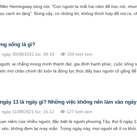
Miller Hemingway từng nói: “Con người ta mất hai năm để học nói, như
ọc cách im lặng”. Đúng vậy, có những lời, không thích hợp để nói ra, ch
ng sống là gì?
 ngày 30/08/2021 lúc: 06:10
159 lượt xem
người, ai chẳng mong mình thành đạt, gia đình hạnh phúc, cuộc sống
ớc mơ chân chính đó luôn là động lực thúc đẩy bao người cố gắng để 
ngày 13 là ngày gì? Những việc không nên làm vào ngày
 ngày 11/08/2021 lúc: 16:12
127 lượt xem
uan niệm của nhiều người, đặc biệt là người phương Tây, thứ 6 ngày 1
 xẻo, không đem lại may mắn. Trong ngày này, mọi người sẽ ít ra khỏi.