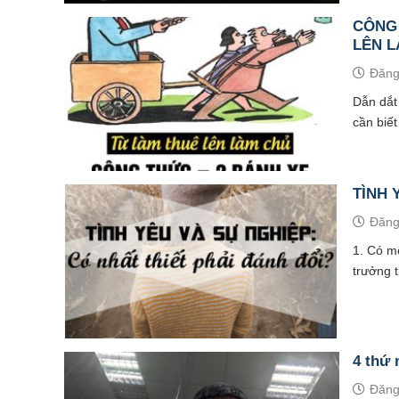
CÔNG 
LÊN 
Đăng
Dẫn dắt
cần biết
TÌNH 
Đăng
1. Có mộ
trưởng t
4 thứ 
Đăng