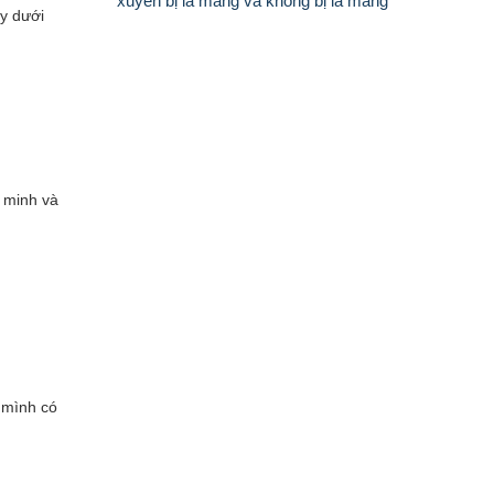
xuyên bị la mắng và không bị la mắng
ay dưới
g minh và
y mình có