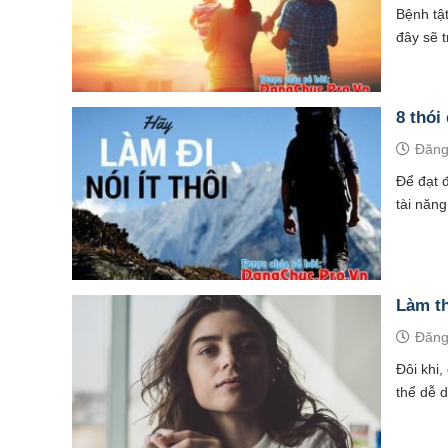
Bệnh tật
đây sẽ 
8 thói
Đăng
Để đạt 
tài năng
Làm th
Đăng
Đôi khi,
thể dễ d