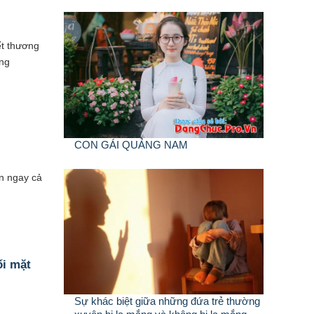
ết thương
ưng
CON GÁI QUẢNG NAM
ến ngay cả
ối mặt
Sự khác biệt giữa những đứa trẻ thường