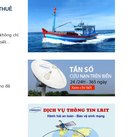
 THUÊ
 không chỉ
ết...
 họ đã