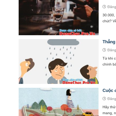
Đăng
30.000,
chút? Về
Thẳng 
Đăng
Từ khi c
chính bả
Cuộc 
Đăng
Hãy thử
mang, nh