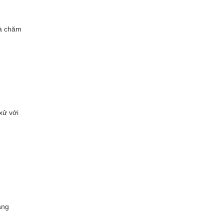
và chăm
xử với
ang