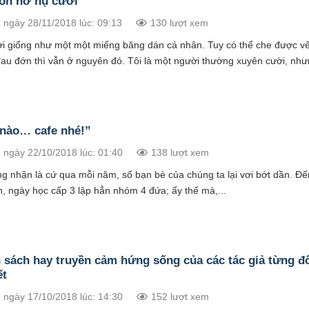
uôn nở nụ cười
 ngày 28/11/2018 lúc: 09:13
130 lượt xem
i giống như một một miếng băng dán cá nhân. Tuy có thể che được v
au đớn thì vẫn ở nguyên đó. Tôi là một người thường xuyên cười, nh
nào… cafe nhé!”
 ngày 22/10/2018 lúc: 01:40
138 lượt xem
ng nhận là cứ qua mỗi năm, số bạn bè của chúng ta lại vơi bớt dần. Đ
n, ngày học cấp 3 lập hẳn nhóm 4 đứa; ấy thế mà,...
 sách hay truyền cảm hứng sống của các tác giả từng đ
ết
 ngày 17/10/2018 lúc: 14:30
152 lượt xem