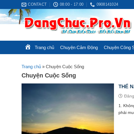
Skip
CONTACT
08:00 - 17:00
0908141024
to
content
Trang chủ
Chuyện Cảm Động
Chuyện Công 
Trang chủ
»
Chuyện Cuộc Sống
Chuyện Cuộc Sống
THẾ 
Đăng
1. Khôn
phải mu