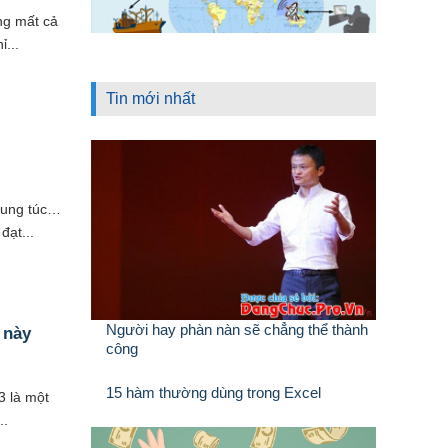
ng mất cả
ỉ...
Tin mới nhất
 sung túc…
đạt...
Người hay phàn nàn sẽ chẳng thể thành
 này
công
15 hàm thường dùng trong Excel
3 là một
..