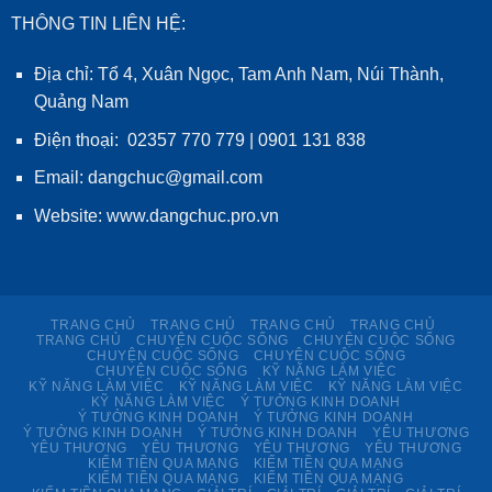
THÔNG TIN LIÊN HỆ:
Địa chỉ: Tổ 4, Xuân Ngọc, Tam Anh Nam, Núi Thành,
Quảng Nam
Điện thoại: 02357 770 779 | 0901 131 838
Email: dangchuc@gmail.com
Website:
www.dangchuc.pro.vn
TRANG CHỦ
TRANG CHỦ
TRANG CHỦ
TRANG CHỦ
TRANG CHỦ
CHUYỆN CUỘC SỐNG
CHUYỆN CUỘC SỐNG
CHUYỆN CUỘC SỐNG
CHUYỆN CUỘC SỐNG
CHUYỆN CUỘC SỐNG
KỸ NĂNG LÀM VIỆC
KỸ NĂNG LÀM VIỆC
KỸ NĂNG LÀM VIỆC
KỸ NĂNG LÀM VIỆC
KỸ NĂNG LÀM VIỆC
Ý TƯỞNG KINH DOANH
Ý TƯỞNG KINH DOANH
Ý TƯỞNG KINH DOANH
Ý TƯỞNG KINH DOANH
Ý TƯỞNG KINH DOANH
YÊU THƯƠNG
YÊU THƯƠNG
YÊU THƯƠNG
YÊU THƯƠNG
YÊU THƯƠNG
KIẾM TIỀN QUA MẠNG
KIẾM TIỀN QUA MẠNG
KIẾM TIỀN QUA MẠNG
KIẾM TIỀN QUA MẠNG