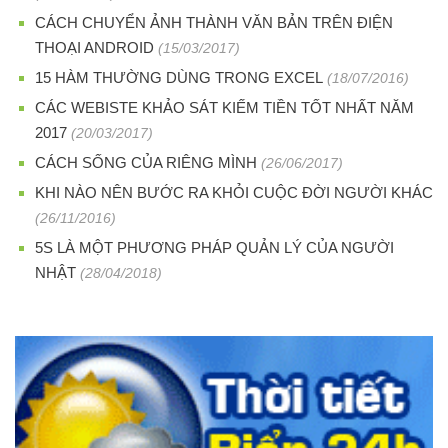
CÁCH CHUYỂN ẢNH THÀNH VĂN BẢN TRÊN ĐIỆN
THOẠI ANDROID
(15/03/2017)
15 HÀM THƯỜNG DÙNG TRONG EXCEL
(18/07/2016)
CÁC WEBISTE KHẢO SÁT KIẾM TIỀN TỐT NHẤT NĂM
2017
(20/03/2017)
CÁCH SỐNG CỦA RIÊNG MÌNH
(26/06/2017)
KHI NÀO NÊN BƯỚC RA KHỎI CUỘC ĐỜI NGƯỜI KHÁC
(26/11/2016)
5S LÀ MỘT PHƯƠNG PHÁP QUẢN LÝ CỦA NGƯỜI
NHẬT
(28/04/2018)