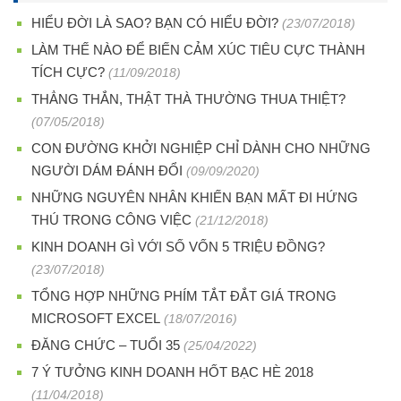
HIỂU ĐỜI LÀ SAO? BẠN CÓ HIỂU ĐỜI?
(23/07/2018)
LÀM THẾ NÀO ĐỂ BIẾN CẢM XÚC TIÊU CỰC THÀNH
TÍCH CỰC?
(11/09/2018)
THẲNG THẮN, THẬT THÀ THƯỜNG THUA THIỆT?
(07/05/2018)
CON ĐƯỜNG KHỞI NGHIỆP CHỈ DÀNH CHO NHỮNG
NGƯỜI DÁM ĐÁNH ĐỔI
(09/09/2020)
NHỮNG NGUYÊN NHÂN KHIẾN BẠN MẤT ĐI HỨNG
THÚ TRONG CÔNG VIỆC
(21/12/2018)
KINH DOANH GÌ VỚI SỐ VỐN 5 TRIỆU ĐỒNG?
(23/07/2018)
TỔNG HỢP NHỮNG PHÍM TẮT ĐẮT GIÁ TRONG
MICROSOFT EXCEL
(18/07/2016)
ĐĂNG CHỨC – TUỔI 35
(25/04/2022)
7 Ý TƯỞNG KINH DOANH HỐT BẠC HÈ 2018
(11/04/2018)