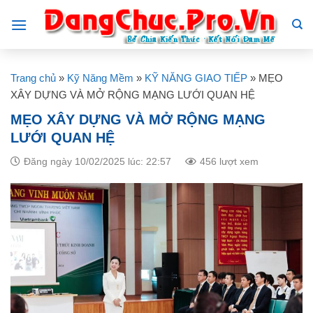
Skip
to
content
Trang chủ
»
Kỹ Năng Mềm
»
KỸ NĂNG GIAO TIẾP
»
MẸO
XÂY DỰNG VÀ MỞ RỘNG MẠNG LƯỚI QUAN HỆ
MẸO XÂY DỰNG VÀ MỞ RỘNG MẠNG
LƯỚI QUAN HỆ
Đăng ngày 10/02/2025 lúc: 22:57
456 lượt xem