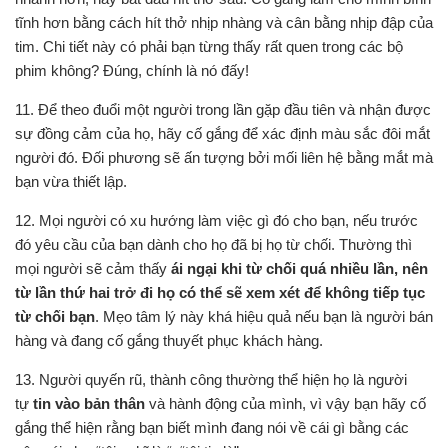
tĩnh hơn bằng cách hít thở nhịp nhàng và cân bằng nhịp đập của
tim. Chi tiết này có phải bạn từng thấy rất quen trong các bộ
phim không? Đúng, chính là nó đấy!
11. Để theo đuổi một người trong lần gặp đầu tiên và nhận được
sự đồng cảm của họ, hãy cố gắng để xác định màu sắc đôi mắt
người đó. Đối phương sẽ ấn tượng bởi mối liên hệ bằng mắt mà
bạn vừa thiết lập.
12. Mọi người có xu hướng làm việc gì đó cho bạn, nếu trước
đó yêu cầu của bạn dành cho họ đã bị họ từ chối. Thường thì
mọi người sẽ cảm thấy
ái ngại khi từ chối quá nhiều lần, nên
từ lần thứ hai trở đi họ có thể sẽ xem xét để không tiếp tục
từ chối bạn
. Mẹo tâm lý này khá hiệu quả nếu bạn là người bán
hàng và đang cố gắng thuyết phục khách hàng.
13. Người quyến rũ, thành công thường thể hiện họ là người
tự
tin vào bản thân
và hành động của mình, vì vậy bạn hãy cố
gắng thể hiện rằng bạn biết mình đang nói về cái gì bằng các