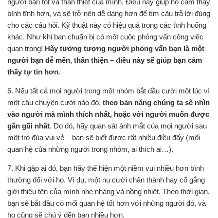
người bạn tốt và thân thiết của mình. Điều này giúp họ cảm thấy
bình tĩnh hơn, và sẽ trở nên dễ dàng hơn để tìm câu trả lời đúng
cho các câu hỏi. Kỹ thuật này có hiệu quả trong các tình huống
khác. Như khi bạn chuẩn bị có một cuộc phỏng vấn công việc
quan trọng!
Hãy tưởng tượng người phỏng vấn bạn là một
người bạn dễ mến, thân thiện – điều này sẽ giúp bạn cảm
thấy tự tin hơn
.
6. Nếu tất cả mọi người trong một nhóm bắt đầu cười một lúc vì
một câu chuyện cười nào đó,
theo bản năng chúng ta sẽ nhìn
vào người mà mình thích nhất, hoặc với người muốn được
gần gũi nhất
. Do đó, hãy quan sát ánh mắt của mọi người sau
một trò đùa vui vẻ – bạn sẽ biết được rất nhiều điều đấy (mối
quan hệ của những người trong nhóm, ai thích ai…).
7. Khi gặp ai đó, bạn hãy thể hiện một niềm vui nhiều hơn bình
thường đối với họ. Ví dụ, một nụ cười chân thành hay cố gắng
giới thiệu tên của mình nhẹ nhàng và nồng nhiệt. Theo thời gian,
bạn sẽ bắt đầu có mối quan hệ tốt hơn với những người đó, và
họ cũng sẽ chú ý đến bạn nhiều hơn.