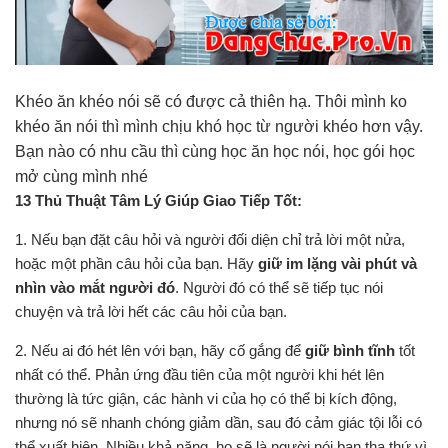
Khéo ăn khéo nói sẽ có được cả thiên hạ. Thôi mình ko
khéo ăn nói thì mình chịu khó học từ người khéo hơn vậy.
Bạn nào có nhu cầu thì cùng học ăn học nói, học gói học
mở cùng mình nhé
13 Thủ Thuật Tâm Lý Giúp Giao Tiếp Tốt:
1. Nếu bạn đặt câu hỏi và người đối diện chỉ trả lời một nửa,
hoặc một phần câu hỏi của bạn. Hãy
giữ im lặng vài phút và
nhìn vào mắt người đó
. Người đó có thể sẽ tiếp tục nói
chuyện và trả lời hết các câu hỏi của bạn.
2. Nếu ai đó hét lên với bạn, hãy cố gắng để
giữ bình tĩnh
tốt
nhất có thể. Phản ứng đầu tiên của một người khi hét lên
thường là tức giận, các hành vi của họ có thể bị kích động,
nhưng nó sẽ nhanh chóng giảm dần, sau đó cảm giác tội lỗi có
thể xuất hiện. Nhiều khả năng, họ sẽ là người nói bạn tha thứ vì