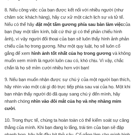
8. Nếu công việc của bạn được kết nối với nhiều người (như
chăm sóc khách hàng), hãy cư xử một cách lịch sự và tử tế.
Nếu có thể hãy
đặt một tấm gương phía sau bàn làm việc
của
bạn (hay một tấm kính, bất cứ thứ gì có thể phản chiếu hình
ảnh), vì vậy người đối thoại của bạn sẽ luôn thấy hình ảnh phản
chiếu của họ trong gương. Như một quy luật, họ sẽ luôn cố
gắng để xem
hình ảnh tốt nhất của họ trong gương
và không
muốn xem mình là người luôn cau có, khó chịu. Vì vậy, chắc
chắn là họ sẽ mỉm cười nhiều hơn với bạn!
9. Nếu bạn muốn nhận được sự chú ý của một người bạn thích,
hãy nhìn vào một cái gì đó trực tiếp phía sau vai của họ. Một khi
bạn nhận thấy người đó đã quay sang chú ý đến mình, hãy
nhanh chóng
nhìn vào đôi mắt của họ và nhẹ nhàng mỉm
cười
.
10. Trong thực tế, chúng ta hoàn toàn có thể kiểm soát sự căng
thẳng của mình. Khi bạn đang lo lắng, trái tim của bạn sẽ đập
nhanh hơn, hãy bắt đầu hít thở sâu. Cố gắng làm cho mình bình