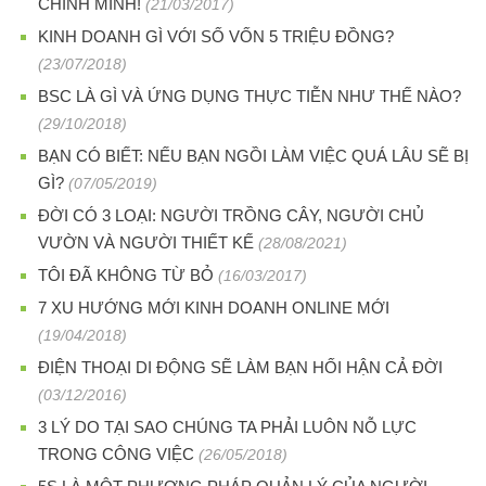
CHÍNH MÌNH!
(21/03/2017)
KINH DOANH GÌ VỚI SỐ VỐN 5 TRIỆU ĐỒNG?
(23/07/2018)
BSC LÀ GÌ VÀ ỨNG DỤNG THỰC TIỄN NHƯ THẾ NÀO?
(29/10/2018)
BẠN CÓ BIẾT: NẾU BẠN NGỒI LÀM VIỆC QUÁ LÂU SẼ BỊ
GÌ?
(07/05/2019)
ĐỜI CÓ 3 LOẠI: NGƯỜI TRỒNG CÂY, NGƯỜI CHỦ
VƯỜN VÀ NGƯỜI THIẾT KẾ
(28/08/2021)
TÔI ĐÃ KHÔNG TỪ BỎ
(16/03/2017)
7 XU HƯỚNG MỚI KINH DOANH ONLINE MỚI
(19/04/2018)
ĐIỆN THOẠI DI ĐỘNG SẼ LÀM BẠN HỐI HẬN CẢ ĐỜI
(03/12/2016)
3 LÝ DO TẠI SAO CHÚNG TA PHẢI LUÔN NỖ LỰC
TRONG CÔNG VIỆC
(26/05/2018)