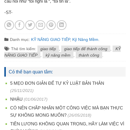
câu nói như “tôi nghĩ là “, “tôi tin là”.
-ST-
Danh mục:
KỸ NĂNG GIAO TIẾP
,
Kỹ Năng Mềm
.
Thẻ tìm kiếm:
giao tiếp
,
giao tiếp để thành công
,
KỸ
NĂNG GIAO TIẾP
,
kỹ năng mềm
,
thành công
.
Có thể bạn quan tâm:
5 MẸO ĐƠN GIẢN ĐỂ TỰ KỶ LUẬT BẢN THÂN
(25/11/2021)
NHẬU
(01/06/2017)
CÓ NÊN CHẤP NHẬN MỘT CÔNG VIỆC MÀ BẠN THỰC
SỰ KHÔNG MONG MUỐN?
(26/05/2018)
TIỀN LƯƠNG KHÔNG QUAN TRỌNG, HÃY LÀM VIỆC VÌ