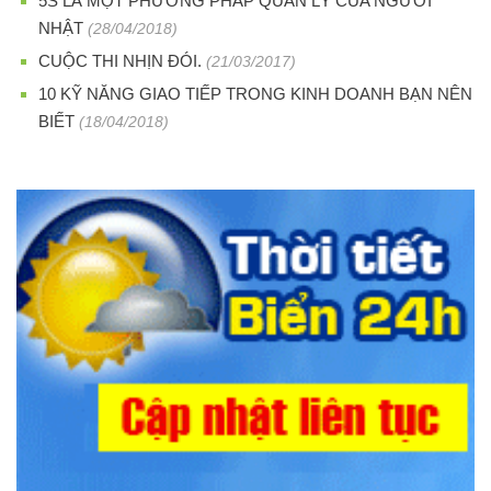
5S LÀ MỘT PHƯƠNG PHÁP QUẢN LÝ CỦA NGƯỜI
NHẬT
(28/04/2018)
CUỘC THI NHỊN ĐÓI.
(21/03/2017)
10 KỸ NĂNG GIAO TIẾP TRONG KINH DOANH BẠN NÊN
BIẾT
(18/04/2018)