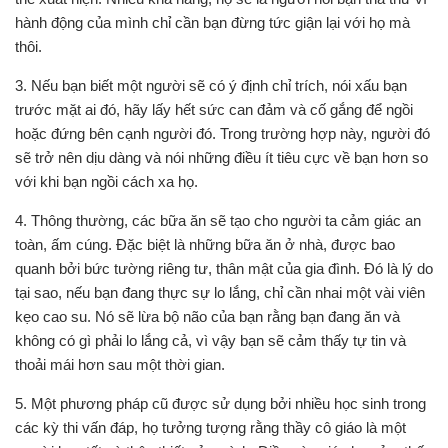
hành động của mình chỉ cần bạn đừng tức giận lại với họ mà
thôi.
3. Nếu bạn biết một người sẽ có ý định chỉ trích, nói xấu bạn
trước mặt ai đó, hãy lấy hết sức can đảm và cố gắng để ngồi
hoặc đứng bên cạnh người đó. Trong trường hợp này, người đó
sẽ trở nên dịu dàng và nói những điều ít tiêu cực về bạn hơn so
với khi bạn ngồi cách xa họ.
4. Thông thường, các bữa ăn sẽ tạo cho người ta cảm giác an
toàn, ấm cúng. Đặc biệt là những bữa ăn ở nhà, được bao
quanh bởi bức tường riêng tư, thân mật của gia đình. Đó là lý do
tại sao, nếu bạn đang thực sự lo lắng, chỉ cần nhai một vài viên
kẹo cao su. Nó sẽ lừa bộ não của bạn rằng bạn đang ăn và
không có gì phải lo lắng cả, vì vậy bạn sẽ cảm thấy tự tin và
thoải mái hơn sau một thời gian.
5. Một phương pháp cũ được sử dụng bởi nhiều học sinh trong
các kỳ thi vấn đáp, họ tưởng tượng rằng thầy cô giáo là một