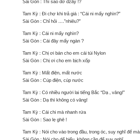
Sài Gòn : Thì sao dơ dzây !?
Tam Kỳ : Đi chợ khi trả giá : “Cái ni mấy nghìn?”
Sài Gòn : Chỉ hỏi ….”nhiêu?”
Tam Kỳ : Cái ni mấy nghìn?
Sài Gòn : Cái đây mấy ngàn ?
Tam Kỳ : Chị ơi bán cho em cái túi Nylon
Sài Gòn : Chị ơi cho em bịch xốp
Tam Kỳ : Mất điện, mất nước
Sài Gòn : Cúp điện, cúp nước
Tam Kỳ : Có nhiều người lai tiếng Bắc “Dạ , vâng!”
Sài Gòn : Dạ thì không có vâng!
Tam Kỳ : Cái chi mà nhanh rứa
Sài Gòn : Sao lẹ ghê !
Tam Kỳ : Nói cho vào trong đầu, trong óc, suy nghĩ để mà
Sài Gòn : Nói cho dể hiểu, không cần để suy nghĩ