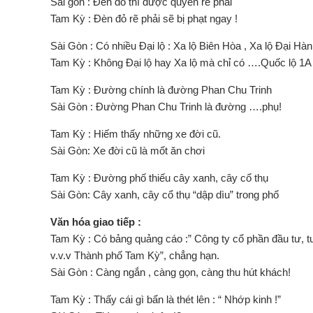
Sài gòn : Đèn đỏ thì được quyền rẽ phải
Tam Kỳ : Đèn đỏ rẽ phải sẽ bị phạt ngay !
Sài Gòn : Có nhiều Đại lộ : Xa lộ Biên Hòa , Xa lộ Đại H
Tam Kỳ : Không Đại lộ hay Xa lộ mà chỉ có ….Quốc lộ 1A
Tam Kỳ : Đường chính là đường Phan Chu Trinh
Sài Gòn : Đường Phan Chu Trinh là đường ….phụ!
Tam Kỳ : Hiếm thấy những xe đời cũ.
Sài Gòn: Xe đời cũ là mốt ăn chơi
Tam Kỳ : Đường phố thiếu cây xanh, cây cổ thụ
Sài Gòn: Cây xanh, cây cổ thụ “dập dìu” trong phố
Văn hóa giao tiếp :
Tam Kỳ : Có bảng quảng cáo :” Công ty cổ phần đầu tư, tư
v.v.v Thành phố Tam Kỳ”, chẳng hạn.
Sài Gòn : Càng ngắn , càng gọn, càng thu hút khách!
Tam Kỳ : Thấy cái gì bẩn là thét lên : “ Nhớp kinh !”