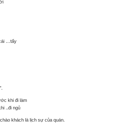
ời
 cái …tẩy
”.
ớc khi đi làm
hi ..đi ngủ
chào khách là lịch sự của quán.