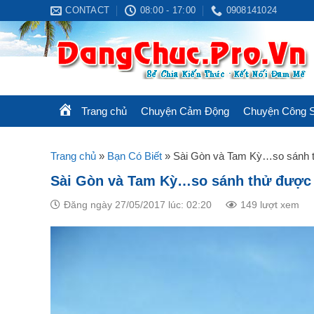
Skip
CONTACT
08:00 - 17:00
0908141024
to
content
Trang chủ
Chuyện Cảm Động
Chuyện Công 
Trang chủ
»
Bạn Có Biết
»
Sài Gòn và Tam Kỳ…so sánh 
Sài Gòn và Tam Kỳ…so sánh thử được
Đăng ngày 27/05/2017 lúc: 02:20
149 lượt xem