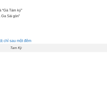
là “Gà Tám ký”
 Ga Sài gòn”
Tam Kỳ