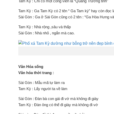
Tam Kỳ : Chỉ có một công viên là “Quảng Trường tỉnh”
Tam Kỳ : Ga Tam Kỳ có 2 tên “ Ga Tam kỳ” hay còn đọc 
Sài Gòn : Ga ở Sài Gòn cũng có 2 tên : “Ga Hòa Hưng và
Tam Kỳ : Nhà rộng ,sâu và thấp
Sài Gòn : Nhà nhỏ , ngắn mà cao.
Văn Hóa sống
Văn hóa thời trang :
Sài Gòn : Mẫu mã tự làm ra
Tam Kỳ : Lấy người ta về làm
Sài Gòn : Đàn bà con gái đi vớ mà không đi giày
Tam Kỳ : Đàn ông có thể đi giày mà không đi vớ