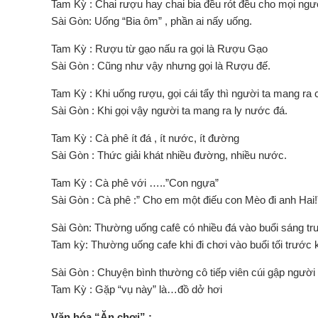
Tam Kỳ : Chai rượu hay chai bia đều rót đều cho mọi ngư
Sài Gòn: Uống “Bia ôm” , phần ai nấy uống.
Tam Kỳ : Rượu từ gạo nấu ra gọi là Rượu Gạo
Sài Gòn : Cũng như vậy nhưng gọi là Rượu đế.
Tam Kỳ : Khi uống rượu, gọi cái tẩy thì người ta mang ra
Sài Gòn : Khi gọi vậy người ta mang ra ly nước đá.
Tam Kỳ : Cà phê ít đá , ít nước, ít đường
Sài Gòn : Thức giải khát nhiều đường, nhiều nước.
Tam Kỳ : Cà phê với …..”Con ngựa”
Sài Gòn : Cà phê :” Cho em một điếu con Mèo đi anh Hai!
Sài Gòn: Thường uống cafê có nhiều đá vào buổi sáng trư
Tam kỳ: Thường uống cafe khi đi chơi vào buổi tối trước k
Sài Gòn : Chuyện bình thường cô tiếp viên cúi gập người 
Tam Kỳ : Gặp “vụ này” là…đồ dở hơi
Văn hóa “Ăn chơi” :