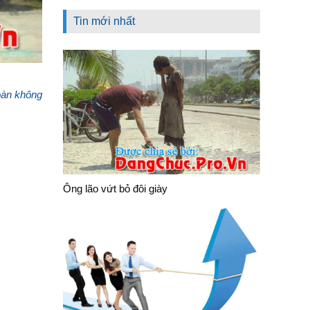
Tin mới nhất
toàn không
Ông lão vứt bỏ đôi giày