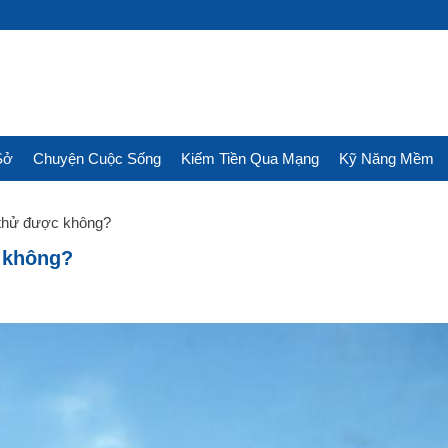
Sở
Chuyện Cuộc Sống
Kiếm Tiền Qua Mạng
Kỹ Năng Mềm
thử được không?
 không?