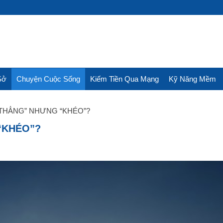
Sở
Chuyện Cuộc Sống
Kiếm Tiền Qua Mạng
Kỹ Năng Mềm
“THẲNG” NHƯNG “KHÉO”?
“KHÉO”?