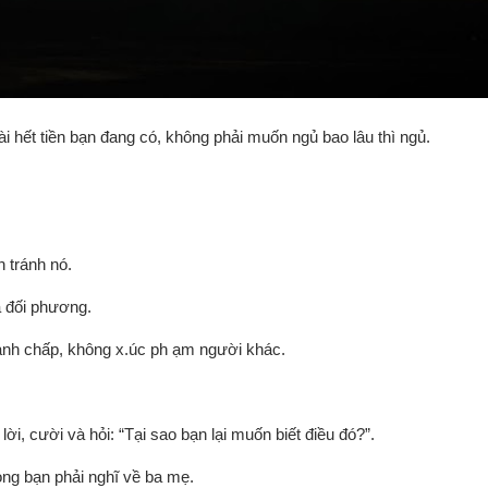
i hết tiền bạn đang có, không phải muốn ngủ bao lâu thì ngủ.
 tránh nó.
ủa đối phương.
tranh chấp, không x.úc ph ạm người khác.
i, cười và hỏi: “Tại sao bạn lại muốn biết điều đó?”.
lòng bạn phải nghĩ về ba mẹ.