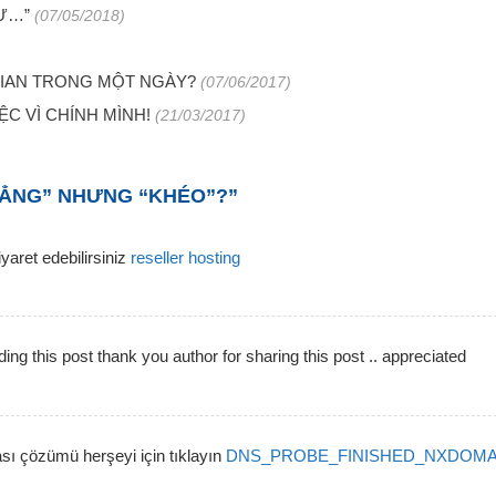
Ư…”
(07/05/2018)
GIAN TRONG MỘT NGÀY?
(07/06/2017)
C VÌ CHÍNH MÌNH!
(21/03/2017)
HẲNG” NHƯNG “KHÉO”?
”
iyaret edebilirsiniz
reseller hosting
ing this post thank you author for sharing this post .. appreciated
zümü herşeyi için tıklayın
DNS_PROBE_FINISHED_NXDOMA