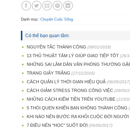
Danh mục:
Chuyện Cuộc Sống
.
Có thể bạn quan tâm:
NGUYÊN TẮC THÀNH CÔNG
(08/01/2018)
13 THỦ THUẬT TÂM LÝ GIÚP GIAO TIẾP TỐT
(26/1
NHỮNG SAI LẦM DÂN VĂN PHÒNG THƯỜNG GẶP
TRANG GIẤY TRẮNG
(27/11/2016)
CÁCH QUẢN LÝ THỜI GIAN HIỆU QUẢ
(06/05/2017
CÁCH GIẢM STRESS TRONG CÔNG VIỆC
(09/05/
NHỮNG CÁCH KIẾM TIỀN TRÊN YOUTUBE
(21/03
5 THÓI QUEN KHIẾN BẠN KHÔNG THÀNH CÔNG
KHI NÀO NÊN BƯỚC RA KHỎI CUỘC ĐỜI NGƯỜI
7 ĐIỀU NÊN “HỌC” SUỐT ĐỜI
(05/05/2017)