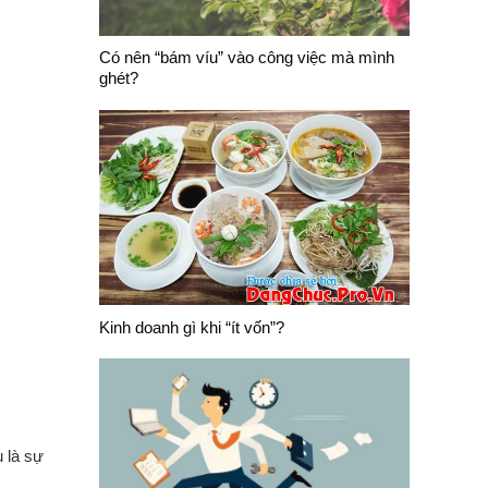
Có nên “bám víu” vào công việc mà mình
ghét?
Kinh doanh gì khi “ít vốn”?
u là sự