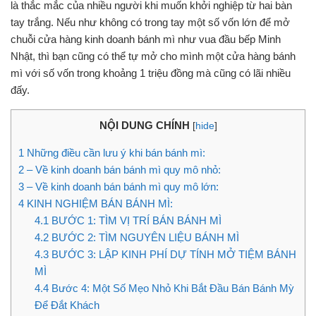
là thắc mắc của nhiều người khi muốn khởi nghiệp từ hai bàn
tay trắng. Nếu như không có trong tay một số vốn lớn để mở
chuỗi cửa hàng kinh doanh bánh mì như vua đầu bếp Minh
Nhật, thì bạn cũng có thể tự mở cho mình một cửa hàng bánh
mì với số vốn trong khoảng 1 triệu đồng mà cũng có lãi nhiều
đấy.
NỘI DUNG CHÍNH
[
hide
]
1
Những điều cần lưu ý khi bán bánh mì:
2
– Về kinh doanh bán bánh mì quy mô nhỏ:
3
– Về kinh doanh bán bánh mì quy mô lớn:
4
KINH NGHIỆM BÁN BÁNH MÌ:
4.1
BƯỚC 1: TÌM VỊ TRÍ BÁN BÁNH MÌ
4.2
BƯỚC 2: TÌM NGUYÊN LIỆU BÁNH MÌ
4.3
BƯỚC 3: LẬP KINH PHÍ DỰ TÍNH MỞ TIỆM BÁNH
MÌ
4.4
Bước 4: Một Số Mẹo Nhỏ Khi Bắt Đầu Bán Bánh Mỳ
Để Đắt Khách