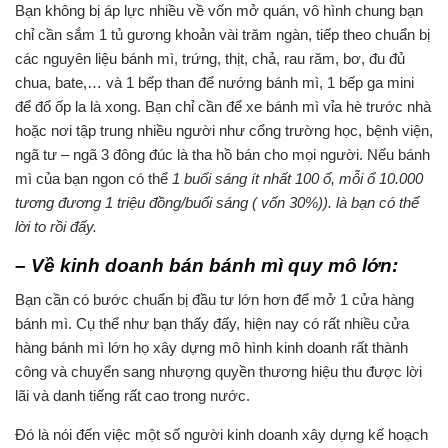
Bạn không bị áp lực nhiều về vốn mở quán, vô hình chung bạn
chỉ cần sắm 1 tủ gương khoản vài trăm ngàn, tiếp theo chuẩn bị
các nguyên liệu bánh mì, trứng, thịt, chả, rau răm, bơ, đu đủ
chua, bate,… và 1 bếp than để nướng bánh mì, 1 bếp ga mini
để đổ ốp la là xong. Bạn chỉ cần để xe bánh mì vỉa hè trước nhà
hoặc nơi tập trung nhiều người như cổng trường học, bệnh viện,
ngã tư – ngã 3 đông đúc là tha hồ bán cho mọi người. Nếu bánh
mì của bạn ngon có thể
1 buổi sáng ít nhất 100 ổ, mỗi ổ 10.000
tương đương 1 triệu đồng/buổi sáng ( vốn 30%)). là bạn có thể
lời to rồi đấy.
– Về kinh doanh bán bánh mì quy mô lớn:
Bạn cần có bước chuẩn bị đầu tư lớn hơn để mở 1 cửa hàng
bánh mì. Cụ thể như bạn thấy đấy, hiện nay có rất nhiều cửa
hàng bánh mì lớn họ xây dựng mô hình kinh doanh rất thành
công và chuyển sang nhượng quyền thương hiệu thu được lời
lãi và danh tiếng rất cao trong nước.
Đó là nói đến việc một số người kinh doanh xây dựng kế hoạch