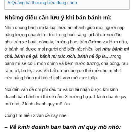
5
Quảng bá thương hiệu đúng cách
Những điều cần lưu ý khi bán bánh mì:
Nhìn chung bánh mì là loại thức ăn nhanh giúp mọi người nạp
năng lượng nhanh tức tốc trong buổi sáng tại bất cứ nơi đâu
như trên xe buýt, công ty, trường học, trên đường.v.v.Hơn nữa,
ở bánh mì được mọi người chế biến rất nhiều loại
như bánh mì
chả, bánh mì gà, bánh mì xúc xích, bánh mì ốp la…
.trong
bánh mì sẽ có 1 món chính và kèm nước tương, chà bông, rau
răm, ớt, ba tê, ..v.v. Và bất cứ ai cũng có thể mở cho mình 1
cửa hàng bánh mì bởi chi phí vốn mở cực thấp.
Nói đến vấn đề chi phí đầu tư và lời lãi nhận được khi kinh
doanh bán bánh mì thì sẽ nằm 2 trường hợp: 1 kinh doanh quy
mô nhỏ, 2 kinh doanh quy mô lớn.
Cùng tìm hiểu 2 vấn đề này nhé:
– Về kinh doanh bán bánh mì quy mô nhỏ: