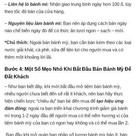
–
Liên hệ lò bánh mì:
Nhận giao trung bình ngày hơn 100 ổ, tùy
theo tốc độ bán của cửa hàng.
–
Nguyên liệu làm bánh mì:
Bạn nên áp dụng cách bán ngày
nào chế biến ngày đó để có thức ăn tươi ngon – sạch – mới.
*Chú thích:
Ngoài bán bánh mỳ, bạn cần bán kèm theo các loại
nước giải khát, cà phê, sữa để tiện lợi cho người mua và có
thêm một khoảng lời lãi.
Bước 4: Một Số Mẹo Nhỏ Khi Bắt Đầu Bán Bánh Mỳ Để
Đắt Khách
– Như bạn biết đây, khi mới bắt đầu mở tiệm bán bánh mỳ,
nhiều người chưa biết đến sẽ rất ít khách, nên bạn hãy thực
hiện chiến lược “chiêu dụ” bạn bè đến mua để
tạo hiệu ứng
đám đông
; ngoài ra bạn triển khai chương trình giảm giá bánh
mì trọng 1-2 ngày đầu để người mua có thể nếm hương vị của
tiệm bánh mỳ của bạn có ngon hay không và có thể mua lần 2.
Ban đầu khi mở quán bạn nhập số lượng bánh mỳ bán ít, bán