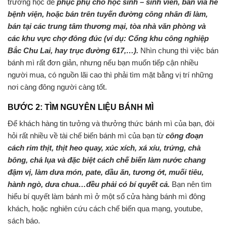
trường học để
phục phụ cho học sinh – sinh viên, bán vỉa hè
bệnh viện, hoặc bán trên tuyến đường công nhân đi làm,
bán tại các trung tâm thương mại, tòa nhà văn phòng và
các khu vực chợ đông đúc (ví dụ: Cổng khu công nghiệp
Bắc Chu Lai, hay trục đường 617,…).
Nhìn chung thì việc bán
bánh mì rất đơn giản, nhưng nếu bạn muốn tiếp cận nhiều
người mua, có nguồn lãi cao thì phải tìm mặt bằng vị trí những
nơi càng đông người càng tốt.
BƯỚC 2: TÌM NGUYÊN LIỆU BÁNH MÌ
Để khách hàng tin tưởng và thưởng thức bánh mì của bạn, đòi
hỏi rất nhiều về tài chế biến bánh mì của bạn từ
công đoạn
cách rim thịt,
thịt heo quay, xúc xích, xá xíu, trứng, chà
bông, chả lụa và đặc biệt cách chế biến
làm nước chang
đậm vị, làm dưa món, pate, dầu ăn, tương ớt, muối tiêu,
hành ngò, dưa chua…đều phải có bí quyết cả.
Bạn nên tìm
hiểu bí quyết làm bánh mì ở một số cửa hàng bánh mì đông
khách, hoặc nghiên cứu cách chế biến qua mạng, youtube,
sách báo.