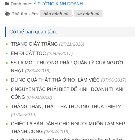
Danh mục:
Ý TƯỞNG KINH DOANH
.
Thẻ tìm kiếm:
bán bánh mì
,
xe bánh mì
.
Có thể bạn quan tâm:
TRANG GIẤY TRẮNG
(27/11/2016)
EM ĐI CẮT TÓC
(29/05/2017)
5S LÀ MỘT PHƯƠNG PHÁP QUẢN LÝ CỦA NGƯỜI
NHẬT
(28/04/2018)
ĐỪNG QUÁ THẬT THÀ Ở NƠI LÀM VIỆC
(07/06/2017)
8 NGUYÊN TẮC PHẢI BIẾT ĐỂ KINH DOANH THÀNH
CÔNG
(04/01/2018)
THẲNG THẮN, THẬT THÀ THƯỜNG THUA THIỆT?
(07/05/2018)
CHIẾC LA BÀN DÀNH CHO NGƯỜI MUỐN LÀM SẾP
THÀNH CÔNG
(28/04/2018)