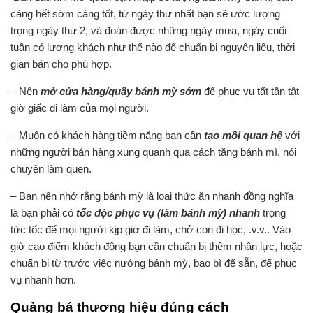
càng hết sớm càng tốt, từ ngày thứ nhất bạn sẽ ước lượng
trọng ngày thứ 2, và đoán được những ngày mưa, ngày cuối
tuần có lượng khách như thế nào để chuẩn bị nguyên liệu, thời
gian bán cho phù hợp.
– Nên
mở cửa hàng/quầy bánh mỳ sớm
để phục vụ tất tần tật
giờ giấc đi làm của mọi người.
– Muốn có khách hàng tiềm năng bạn cần
t
ạo mối quan hệ
với
những người bán hàng xung quanh qua cách tặng bánh mì, nói
chuyện làm quen.
– Bạn nên nhớ rằng bánh mỳ là loại thức ăn nhanh đồng nghĩa
là bạn phải có
tốc độc phục vụ (làm bánh mỳ) nhanh
trọng
tức tốc để mọi người kịp giờ đi làm, chở con đi học, .v.v.. Vào
giờ cao điểm khách đông bạn cần chuẩn bị thêm nhân lực, hoặc
chuẩn bị từ trước việc nướng bánh mỳ, bao bì để sẵn, để phục
vụ nhanh hơn.
Quảng bá thương hiệu đúng cách