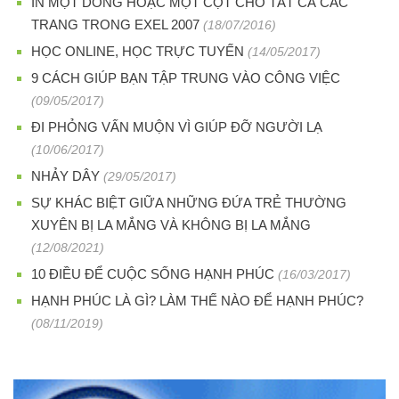
IN MỘT DÒNG HOẶC MỘT CỘT CHO TẤT CẢ CÁC
TRANG TRONG EXEL 2007
(18/07/2016)
HỌC ONLINE, HỌC TRỰC TUYẾN
(14/05/2017)
9 CÁCH GIÚP BẠN TẬP TRUNG VÀO CÔNG VIỆC
(09/05/2017)
ĐI PHỎNG VẤN MUỘN VÌ GIÚP ĐỠ NGƯỜI LẠ
(10/06/2017)
NHẢY DÂY
(29/05/2017)
SỰ KHÁC BIỆT GIỮA NHỮNG ĐỨA TRẺ THƯỜNG
XUYÊN BỊ LA MẮNG VÀ KHÔNG BỊ LA MẮNG
(12/08/2021)
10 ĐIỀU ĐỂ CUỘC SỐNG HẠNH PHÚC
(16/03/2017)
HẠNH PHÚC LÀ GÌ? LÀM THẾ NÀO ĐỂ HẠNH PHÚC?
(08/11/2019)