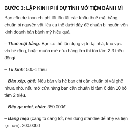
BƯỚC 3: LẬP KINH PHÍ DỰ TÍNH MỞ TIỆM BÁNH MÌ
Bạn cần dự toán chi phí tất tần tật các khâu thuê mặt bằng,
chuẩn bị nguyên vật liệu cụ thể dưới đây để chuẩn bị nguồn vốn
kinh doanh bán bánh mỳ hiệu quả.
–
Thuê mặt bằng:
Bạn có thể tận dụng vị trí tại nhà, khu vực
vỉa hè rộng, hoặc muốn mở cửa hàng lớn thì tốn tầm 2-3 triệu
đồng/
–
Tủ kính:
500-1 triệu
–
Bàn xếp, ghế:
Nếu bán vỉa hè bạn chỉ cần chuẩn bị vài ghế
nhựa nhỏ, nếu mở cửa hàng bạn cần chuẩn bị tầm 6 đến 10 bộ
tầm 2 triệu.
–
Bếp ga mini, chảo
: 350.000đ
–
Bảng hiệu
(càng to càng tốt, nên dùng standee để nhẹ và tiện
lợi hơn): 200.000đ