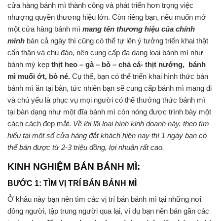
cửa hàng bánh mì thành công và phát triển hơn trọng việc
nhượng quyền thương hiệu lớn. Còn riêng bạn, nếu muốn mở
một cửa hàng bánh mì
mang tên thương hiệu của chính
mình
bán cả ngày thì cũng có thể tự lên ý tưởng triển khai thật
cẩn thận và chu đáo, nên cung cấp đa dạng loại bánh mì như
bánh mỳ kẹp
thịt heo – gà – bò – chả cá- thịt nướng, bánh
mì muối ớt, bò né.
Cụ thể, bạn có thể triển khai hình thức bán
bánh mì ăn tại bàn, tức nhiên bạn sẽ cung cấp bánh mì mang đi
và chủ yếu là phục vụ mọi người có thể thưởng thức bánh mì
tại bàn dạng như một đĩa bánh mì còn nóng được trình bày một
cách cách đẹp mắt.
Về lời lãi loại hình kinh doanh này, theo tìm
hiểu tại một số cửa hàng đắt khách hiện nay thì 1 ngày bạn có
thể bán được từ 2-3 triệu đồng, lợi nhuận rất cao.
KINH NGHIỆM BÁN BÁNH MÌ:
BƯỚC 1: TÌM VỊ TRÍ BÁN BÁNH MÌ
Ở khâu này bạn nên tìm các vị trí bán bánh mì tại những nơi
đông người, tập trung người qua lại, ví dụ bạn nên bán gần các