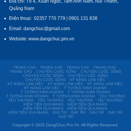
Địa chỉ: Tổ 4, Xuân Ngọc, Tam Anh Nam, Núi Thành,
Quảng Nam
Điện thoại: 02357 770 779 | 0901 131 838
Email: dangchuc@gmail.com
Website:
www.dangchuc.pro.vn
TRANG CHỦ
TRANG CHỦ
TRANG CHỦ
TRANG CHỦ
TRANG CHỦ
CHUYỆN CUỘC SỐNG
CHUYỆN CUỘC SỐNG
CHUYỆN CUỘC SỐNG
CHUYỆN CUỘC SỐNG
CHUYỆN CUỘC SỐNG
KỸ NĂNG LÀM VIỆC
KỸ NĂNG LÀM VIỆC
KỸ NĂNG LÀM VIỆC
KỸ NĂNG LÀM VIỆC
KỸ NĂNG LÀM VIỆC
Ý TƯỞNG KINH DOANH
Ý TƯỞNG KINH DOANH
Ý TƯỞNG KINH DOANH
Ý TƯỞNG KINH DOANH
Ý TƯỞNG KINH DOANH
YÊU THƯƠNG
YÊU THƯƠNG
YÊU THƯƠNG
YÊU THƯƠNG
YÊU THƯƠNG
KIẾM TIỀN QUA MẠNG
KIẾM TIỀN QUA MẠNG
KIẾM TIỀN QUA MẠNG
KIẾM TIỀN QUA MẠNG
KIẾM TIỀN QUA MẠNG
GIẢI TRÍ
GIẢI TRÍ
GIẢI TRÍ
GIẢI TRÍ
GIẢI TRÍ
Copyright © 2025 DangChuc.Pro.Vn. All Rights Reserved.