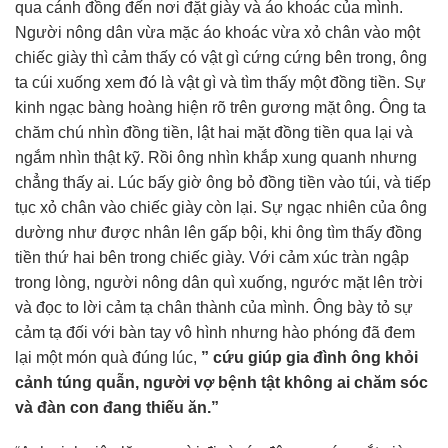
qua cánh đồng đến nơi đặt giày và áo khoác của mình.
Người nông dân vừa mặc áo khoác vừa xỏ chân vào một
chiếc giày thì cảm thấy có vật gì cứng cứng bên trong, ông
ta cúi xuống xem đó là vật gì và tìm thấy một đồng tiền. Sự
kinh ngạc bàng hoàng hiện rõ trên gương mặt ông. Ông ta
chăm chú nhìn đồng tiền, lật hai mặt đồng tiền qua lại và
ngắm nhìn thật kỹ. Rồi ông nhìn khắp xung quanh nhưng
chẳng thấy ai. Lúc bấy giờ ông bỏ đồng tiền vào túi, và tiếp
tục xỏ chân vào chiếc giày còn lại. Sự ngạc nhiên của ông
dường như được nhân lên gấp bội, khi ông tìm thấy đồng
tiền thứ hai bên trong chiếc giày. Với cảm xúc tràn ngập
trong lòng, người nông dân quì xuống, ngước mặt lên trời
và đọc to lời cảm tạ chân thành của mình. Ông bày tỏ sự
cảm tạ đối với bàn tay vô hình nhưng hào phóng đã đem
lại một món quà đúng lúc,
” cứu giúp gia đình ông khỏi
cảnh túng quẫn, người vợ bệnh tật không ai chăm sóc
và đàn con đang thiếu ăn.”