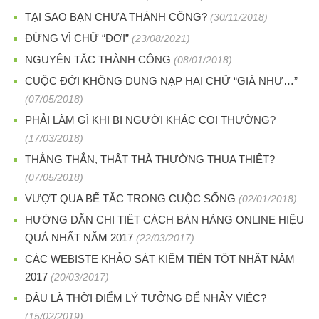
TẠI SAO BẠN CHƯA THÀNH CÔNG?
(30/11/2018)
ĐỪNG VÌ CHỮ “ĐỢI”
(23/08/2021)
NGUYÊN TẮC THÀNH CÔNG
(08/01/2018)
CUỘC ĐỜI KHÔNG DUNG NẠP HAI CHỮ “GIÁ NHƯ…”
(07/05/2018)
PHẢI LÀM GÌ KHI BỊ NGƯỜI KHÁC COI THƯỜNG?
(17/03/2018)
THẲNG THẮN, THẬT THÀ THƯỜNG THUA THIỆT?
(07/05/2018)
VƯỢT QUA BẾ TẮC TRONG CUỘC SỐNG
(02/01/2018)
HƯỚNG DẪN CHI TIẾT CÁCH BÁN HÀNG ONLINE HIỆU
QUẢ NHẤT NĂM 2017
(22/03/2017)
CÁC WEBISTE KHẢO SÁT KIẾM TIỀN TỐT NHẤT NĂM
2017
(20/03/2017)
ĐÂU LÀ THỜI ĐIỂM LÝ TƯỞNG ĐỂ NHẢY VIỆC?
(15/02/2019)