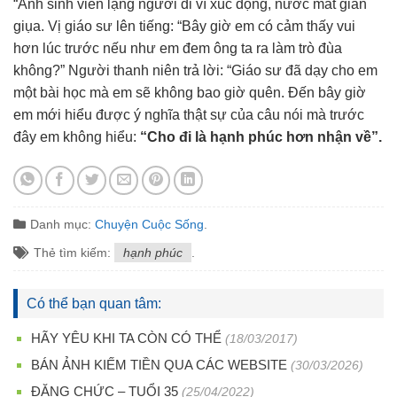
“Anh sinh viên lặng người đi vì xúc động, nước mắt giàn
giụa. Vị giáo sư lên tiếng: “Bây giờ em có cảm thấy vui
hơn lúc trước nếu như em đem ông ta ra làm trò đùa
không?” Người thanh niên trả lời: “Giáo sư đã dạy cho em
một bài học mà em sẽ không bao giờ quên. Đến bây giờ
em mới hiểu được ý nghĩa thật sự của câu nói mà trước
đây em không hiểu:
“Cho đi là hạnh phúc hơn nhận về”.
Danh mục:
Chuyện Cuộc Sống
.
Thẻ tìm kiếm:
hạnh phúc
.
Có thể bạn quan tâm:
HÃY YÊU KHI TA CÒN CÓ THỂ
(18/03/2017)
BÁN ẢNH KIẾM TIỀN QUA CÁC WEBSITE
(30/03/2026)
ĐĂNG CHỨC – TUỔI 35
(25/04/2022)