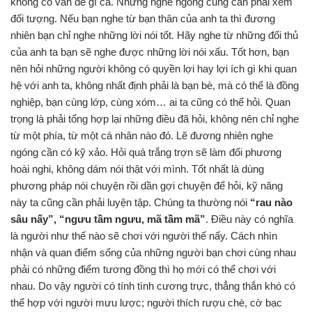
không có vấn đề gì cả. Nhưng nghe ngóng cũng cần phải xem
đối tượng. Nếu bạn nghe từ bạn thân của anh ta thì đương
nhiên bạn chỉ nghe những lời nói tốt. Hãy nghe từ những đối thủ
của anh ta bạn sẽ nghe được những lời nói xấu. Tốt hơn, bạn
nên hỏi những người không có quyền lợi hay lợi ích gì khi quan
hệ với anh ta, không nhất định phải là bạn bè, mà có thể là đồng
nghiệp, bạn cùng lớp, cùng xóm… ai ta cũng có thể hỏi. Quan
trọng là phải tổng hợp lại những điều đã hỏi, không nên chỉ nghe
từ một phía, từ một cá nhân nào đó. Lẽ đương nhiên nghe
ngóng cần có kỹ xảo. Hỏi quá trắng trợn sẽ làm đối phương
hoài nghi, không dám nói thật với mình. Tốt nhất là dùng
phương pháp nói chuyện rồi dần gợi chuyện để hỏi, kỹ năng
này ta cũng cần phải luyện tập. Chúng ta thường nói
“rau nào
sâu nấy”, “ngưu tầm ngưu, mã tầm mã”
. Điều này có nghĩa
là người như thế nào sẽ chơi với người thế nấy. Cách nhìn
nhận và quan điểm sống của những người bạn chơi cùng nhau
phải có những điểm tương đồng thì họ mới có thể chơi với
nhau. Do vậy người có tính tình cương trực, thẳng thắn khó có
thể hợp với người mưu lược; người thích rượu chè, cờ bạc