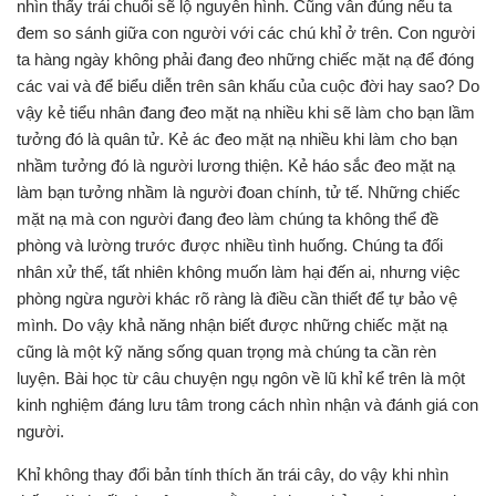
nhìn thấy trái chuối sẽ lộ nguyên hình. Cũng vẫn đúng nếu ta
đem so sánh giữa con người với các chú khỉ ở trên. Con người
ta hàng ngày không phải đang đeo những chiếc mặt nạ để đóng
các vai và để biểu diễn trên sân khấu của cuộc đời hay sao? Do
vậy kẻ tiểu nhân đang đeo mặt nạ nhiều khi sẽ làm cho bạn lầm
tưởng đó là quân tử. Kẻ ác đeo mặt nạ nhiều khi làm cho bạn
nhầm tưởng đó là người lương thiện. Kẻ háo sắc đeo mặt nạ
làm bạn tưởng nhầm là người đoan chính, tử tế. Những chiếc
mặt nạ mà con người đang đeo làm chúng ta không thể đề
phòng và lường trước được nhiều tình huống. Chúng ta đối
nhân xử thế, tất nhiên không muốn làm hại đến ai, nhưng việc
phòng ngừa người khác rõ ràng là điều cần thiết để tự bảo vệ
mình. Do vậy khả năng nhận biết được những chiếc mặt nạ
cũng là một kỹ năng sống quan trọng mà chúng ta cần rèn
luyện. Bài học từ câu chuyện ngụ ngôn về lũ khỉ kể trên là một
kinh nghiệm đáng lưu tâm trong cách nhìn nhận và đánh giá con
người.
Khỉ không thay đổi bản tính thích ăn trái cây, do vậy khi nhìn