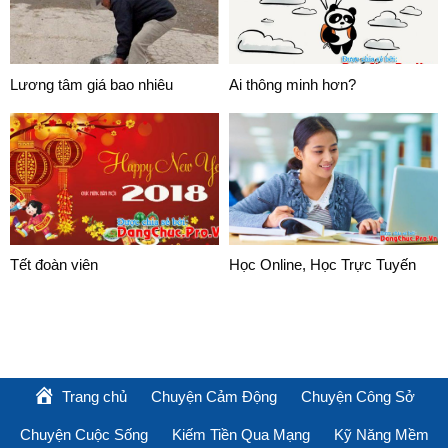
Lương tâm giá bao nhiêu
Ai thông minh hơn?
Tết đoàn viên
Học Online, Học Trực Tuyến
Trang chủ
Chuyện Cảm Động
Chuyện Công Sở
Chuyện Cuộc Sống
Kiếm Tiền Qua Mạng
Kỹ Năng Mềm