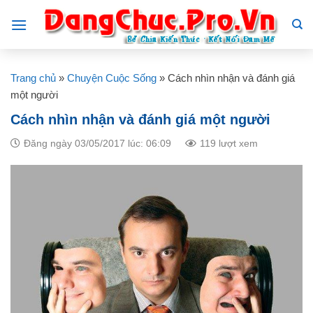
Skip
to
content
Trang chủ
»
Chuyện Cuộc Sống
»
Cách nhìn nhận và đánh giá
một người
Cách nhìn nhận và đánh giá một người
Đăng ngày 03/05/2017 lúc: 06:09
119 lượt xem