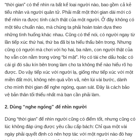
“thời gian” có thể nhìn ra bất kể loại người nào, bao gồm cả kẻ
tiểu nhân và người quân tử. Phải mất một thời gian dài mới có
thể nhìn ra được tính cách thật của một người. Ở đây không có
một tiêu chuẩn nào, mà chúng ta phải hoàn toàn dựa theo
những tình huống khác nhau. Cũng có thể nói, có người ngay từ
lần tiếp xúc thứ hai, thứ ba đã bị ta hiểu thấu bên trong. Nhưng
cũng có người mà chơi với họ hai, ba năm, con người thật của
họ vẫn còn nằm trong vòng “bí mật”. Họ có tài che dấu hoặc có
cái gì đó sâu kín bên trong làm cho ta không thể nào hiểu rõ họ
được. Do vậy tiếp xúc với người lạ, giống như tiếp xúc với một
miền đất mới, không nên quá vồn vã, nên lùi vài bước, dành
cho mình thời gian để nghe ngóng, quan sát. Đây là cách bảo
vệ bản thân tối thiểu nhất mà bạn cần phải làm.
2. Dùng “nghe ngóng” để nhìn người
Dùng “thời gian” để nhìn người cũng có điểm tốt, nhưng cũng có
lúc không đáp ứng được yêu cầu cấp bách: Chỉ qua một vài
ngày phải quyết định có nên hợp tác với một người nào đó hay