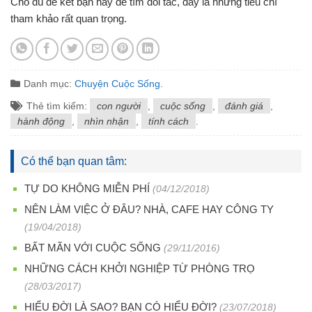
Cho dù để kết bạn hay để tìm đối tác, đây là những tiêu chí
tham khảo rất quan trọng.
Danh mục:
Chuyện Cuộc Sống
.
Thẻ tìm kiếm:
con người
,
cuộc sống
,
đánh giá
,
hành động
,
nhìn nhận
,
tính cách
.
Có thể bạn quan tâm:
TỰ DO KHÔNG MIỄN PHÍ
(04/12/2018)
NÊN LÀM VIỆC Ở ĐÂU? NHÀ, CAFE HAY CÔNG TY
(19/04/2018)
BẤT MÃN VỚI CUỘC SỐNG
(29/11/2016)
NHỮNG CÁCH KHỞI NGHIỆP TỪ PHÒNG TRỌ
(28/03/2017)
HIỂU ĐỜI LÀ SAO? BẠN CÓ HIỂU ĐỜI?
(23/07/2018)