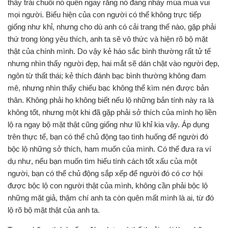
thấy trái chuối nó quên ngay rằng nó đang nhảy múa mua vui
mọi người. Biểu hiện của con người có thể không trực tiếp
giống như khỉ, nhưng cho dù anh có cải trang thế nào, gặp phải
thứ trong lòng yêu thích, anh ta sẽ vô thức và hiện rõ bộ mặt
thật của chính mình. Do vậy kẻ háo sắc bình thường rất tử tế
nhưng nhìn thấy người đẹp, hai mắt sẽ dán chặt vào người đẹp,
ngôn từ thất thái; kẻ thích đánh bạc bình thường không đam
mê, nhưng nhìn thấy chiếu bạc không thể kìm nén được bản
thân. Không phải họ không biết nếu lộ những bản tính này ra là
không tốt, nhưng một khi đã gặp phải sở thích của mình họ liền
lộ ra ngay bộ mặt thật cũng giống như lũ khỉ kia vậy. Áp dụng
trên thực tế, bạn có thể chủ động tạo tình huống để người đó
bộc lộ những sở thích, ham muốn của mình. Có thể đưa ra ví
dụ như, nếu bạn muốn tìm hiểu tính cách tốt xấu của một
người, bạn có thể chủ động sắp xếp để người đó có cơ hội
được bộc lộ con người thật của mình, không cần phải bộc lộ
những mặt giả, thậm chí anh ta còn quên mất mình là ai, từ đó
lộ rõ bộ mặt thật của anh ta.