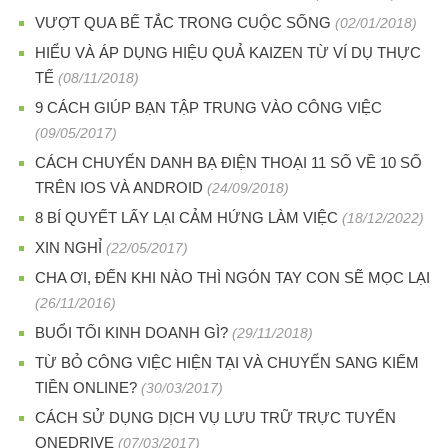
VƯỢT QUA BẾ TẮC TRONG CUỘC SỐNG
(02/01/2018)
HIỂU VÀ ÁP DỤNG HIỆU QUẢ KAIZEN TỪ VÍ DỤ THỰC
TẾ
(08/11/2018)
9 CÁCH GIÚP BẠN TẬP TRUNG VÀO CÔNG VIỆC
(09/05/2017)
CÁCH CHUYỂN DANH BẠ ĐIỆN THOẠI 11 SỐ VỀ 10 SỐ
TRÊN IOS VÀ ANDROID
(24/09/2018)
8 BÍ QUYẾT LẤY LẠI CẢM HỨNG LÀM VIỆC
(18/12/2022)
XIN NGHỈ
(22/05/2017)
CHA ƠI, ĐẾN KHI NÀO THÌ NGÓN TAY CON SẼ MỌC LẠI
(26/11/2016)
BUỔI TỐI KINH DOANH GÌ?
(29/11/2018)
TỪ BỎ CÔNG VIỆC HIỆN TẠI VÀ CHUYỂN SANG KIẾM
TIỀN ONLINE?
(30/03/2017)
CÁCH SỬ DỤNG DỊCH VỤ LƯU TRỮ TRỰC TUYẾN
ONEDRIVE
(07/03/2017)