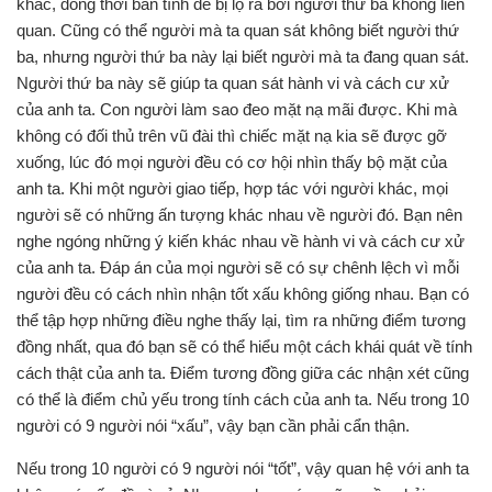
khác, đồng thời bản tính dễ bị lộ ra bởi người thứ ba không liên
quan. Cũng có thể người mà ta quan sát không biết người thứ
ba, nhưng người thứ ba này lại biết người mà ta đang quan sát.
Người thứ ba này sẽ giúp ta quan sát hành vi và cách cư xử
của anh ta. Con người làm sao đeo mặt nạ mãi được. Khi mà
không có đối thủ trên vũ đài thì chiếc mặt nạ kia sẽ được gỡ
xuống, lúc đó mọi người đều có cơ hội nhìn thấy bộ mặt của
anh ta. Khi một người giao tiếp, hợp tác với người khác, mọi
người sẽ có những ấn tượng khác nhau về người đó. Bạn nên
nghe ngóng những ý kiến khác nhau về hành vi và cách cư xử
của anh ta. Đáp án của mọi người sẽ có sự chênh lệch vì mỗi
người đều có cách nhìn nhận tốt xấu không giống nhau. Bạn có
thể tập hợp những điều nghe thấy lại, tìm ra những điểm tương
đồng nhất, qua đó bạn sẽ có thể hiểu một cách khái quát về tính
cách thật của anh ta. Điểm tương đồng giữa các nhận xét cũng
có thể là điểm chủ yếu trong tính cách của anh ta. Nếu trong 10
người có 9 người nói “xấu”, vậy bạn cần phải cẩn thận.
Nếu trong 10 người có 9 người nói “tốt”, vậy quan hệ với anh ta