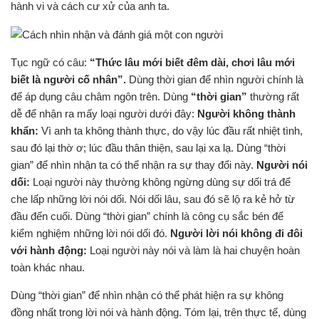
hành vi và cách cư xử của anh ta.
Tục ngữ có câu:
“Thức lâu mới biết đêm dài, chơi lâu mới
biết là người cố nhân”.
Dùng thời gian để nhìn người chính là
để áp dụng câu châm ngôn trên. Dùng
“thời gian”
thường rất
dễ để nhận ra mấy loại người dưới đây:
Người không thành
khẩn:
Vì anh ta không thành thực, do vậy lúc đầu rất nhiệt tình,
sau đó lại thờ ơ; lúc đầu thân thiện, sau lại xa lạ. Dùng “thời
gian” để nhìn nhận ta có thể nhận ra sự thay đổi này.
Người nói
dối:
Loại người này thường không ngừng dùng sự dối trá để
che lấp những lời nói dối. Nói dối lâu, sau đó sẽ lộ ra kẻ hở từ
đầu đến cuối. Dùng “thời gian” chính là công cụ sắc bén để
kiểm nghiệm những lời nói dối đó.
Người lời nói không đi đôi
với hành động:
Loại người này nói và làm là hai chuyện hoàn
toàn khác nhau.
Dùng “thời gian” để nhìn nhận có thể phát hiện ra sự không
đồng nhất trong lời nói và hành động. Tóm lại, trên thực tế, dùng