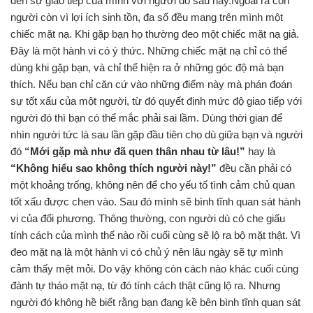
đến sự giao tiếp của mình với người đó sau này.Ngoài ra con
người còn vì lợi ích sinh tồn, đa số đều mang trên mình một
chiếc mặt nạ. Khi gặp bạn họ thường đeo một chiếc mặt nạ giả.
Đây là một hành vi có ý thức. Những chiếc mặt nạ chỉ có thể
dùng khi gặp bạn, và chỉ thể hiện ra ở những góc độ mà bạn
thích. Nếu bạn chỉ căn cứ vào những điểm này mà phán đoán
sự tốt xấu của một người, từ đó quyết định mức độ giao tiếp với
người đó thì bạn có thể mắc phải sai lầm. Dùng thời gian để
nhìn người tức là sau lần gặp đầu tiên cho dù giữa bạn và người
đó
“Mới gặp mà như đã quen thân nhau từ lâu!”
hay là
“Không hiểu sao không thích người này!”
đều cần phải có
một khoảng trống, không nên để cho yếu tố tình cảm chủ quan
tốt xấu được chen vào. Sau đó mình sẽ bình tĩnh quan sát hành
vi của đối phương. Thông thường, con người dù có che giấu
tính cách của mình thế nào rồi cuối cùng sẽ lộ ra bộ mặt thật. Vì
đeo mặt nạ là một hành vi có chủ ý nên lâu ngày sẽ tự mình
cảm thấy mệt mỏi. Do vậy không còn cách nào khác cuối cùng
đành tự tháo mặt nạ, từ đó tính cách thật cũng lộ ra. Nhưng
người đó không hề biết rằng bạn đang kề bên bình tĩnh quan sát