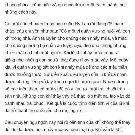
không phải ai cũng hiểu và áp dụng được một cách thành thục
những cách này.
Có một câu chuyện trong ngụ ngôn Hy Lạp rất đáng để tham
khảo, câu chuyện như sau: “Có một vị quân vương nuôi vài con
khỉ trong nhà. Anh ta luyện cho chúng cách nhảy múa, và mặc
cho chúng những bộ quần áo tuyệt đẹp, đeo cho chúng những
chiếc mặt nạ hình mặt người. Khi lũ khỉ nhảy múa trông rất
giống như những con người thật đang nhảy múa vậy. Một ngày
kia, vị quân vương bắt bọn khỉ nhảy múa để cho các triều thần
được thưởng thức. Sự diễn xuất điêu luyện của lũ khỉ đã nhận
được những tiếng vỗ tay khen ngợi từ mọi người. Nhưng trong
số các triều thần, có một vị đã cố ý làm rơi một trái chuối trên
sàn nhà. Những con khỉ thấy vậy đã tháo lớp mặt nạ, lao vào để
tranh nhau trái chuối. Kết quả là cuộc trình diễn tinh vi của lũ khỉ
đã trở thành trò chế giễu cho mọi người.
Câu chuyện ngụ ngôn này nói rõ bản tính của khỉ không thể thay
đổi dù đã được học nhảy múa và đeo mặt nạ. Khỉ vẫn là khỉ,