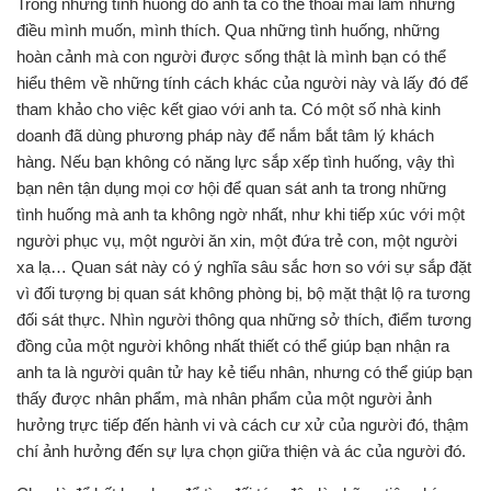
Trong những tình huống đó anh ta có thể thoải mái làm những
điều mình muốn, mình thích. Qua những tình huống, những
hoàn cảnh mà con người được sống thật là mình bạn có thể
hiểu thêm về những tính cách khác của người này và lấy đó để
tham khảo cho việc kết giao với anh ta. Có một số nhà kinh
doanh đã dùng phương pháp này để nắm bắt tâm lý khách
hàng. Nếu bạn không có năng lực sắp xếp tình huống, vậy thì
bạn nên tận dụng mọi cơ hội để quan sát anh ta trong những
tình huống mà anh ta không ngờ nhất, như khi tiếp xúc với một
người phục vụ, một người ăn xin, một đứa trẻ con, một người
xa lạ… Quan sát này có ý nghĩa sâu sắc hơn so với sự sắp đặt
vì đối tượng bị quan sát không phòng bị, bộ mặt thật lộ ra tương
đối sát thực. Nhìn người thông qua những sở thích, điểm tương
đồng của một người không nhất thiết có thể giúp bạn nhận ra
anh ta là người quân tử hay kẻ tiểu nhân, nhưng có thể giúp bạn
thấy được nhân phẩm, mà nhân phẩm của một người ảnh
hưởng trực tiếp đến hành vi và cách cư xử của người đó, thậm
chí ảnh hưởng đến sự lựa chọn giữa thiện và ác của người đó.