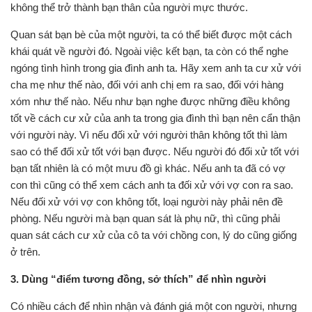
không thể trở thành bạn thân của người mực thước.
Quan sát bạn bè của một người, ta có thể biết được một cách
khái quát về người đó. Ngoài việc kết bạn, ta còn có thể nghe
ngóng tình hình trong gia đình anh ta. Hãy xem anh ta cư xử với
cha mẹ như thế nào, đối với anh chị em ra sao, đối với hàng
xóm như thế nào. Nếu như bạn nghe được những điều không
tốt về cách cư xử của anh ta trong gia đình thì bạn nên cẩn thận
với người này. Vì nếu đối xử với người thân không tốt thì làm
sao có thể đối xử tốt với bạn được. Nếu người đó đối xử tốt với
bạn tất nhiên là có một mưu đồ gì khác. Nếu anh ta đã có vợ
con thì cũng có thể xem cách anh ta đối xử với vợ con ra sao.
Nếu đối xử với vợ con không tốt, loại người này phải nên đề
phòng. Nếu người mà bạn quan sát là phụ nữ, thì cũng phải
quan sát cách cư xử của cô ta với chồng con, lý do cũng giống
ở trên.
3. Dùng “điểm tương đồng, sở thích” để nhìn người
Có nhiều cách để nhìn nhận và đánh giá một con người, nhưng