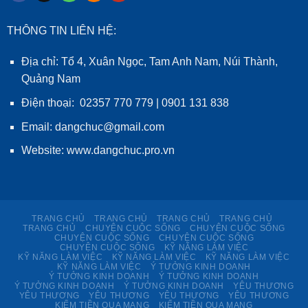
THÔNG TIN LIÊN HỆ:
Địa chỉ: Tổ 4, Xuân Ngọc, Tam Anh Nam, Núi Thành,
Quảng Nam
Điện thoại: 02357 770 779 | 0901 131 838
Email: dangchuc@gmail.com
Website:
www.dangchuc.pro.vn
TRANG CHỦ
TRANG CHỦ
TRANG CHỦ
TRANG CHỦ
TRANG CHỦ
CHUYỆN CUỘC SỐNG
CHUYỆN CUỘC SỐNG
CHUYỆN CUỘC SỐNG
CHUYỆN CUỘC SỐNG
CHUYỆN CUỘC SỐNG
KỸ NĂNG LÀM VIỆC
KỸ NĂNG LÀM VIỆC
KỸ NĂNG LÀM VIỆC
KỸ NĂNG LÀM VIỆC
KỸ NĂNG LÀM VIỆC
Ý TƯỞNG KINH DOANH
Ý TƯỞNG KINH DOANH
Ý TƯỞNG KINH DOANH
Ý TƯỞNG KINH DOANH
Ý TƯỞNG KINH DOANH
YÊU THƯƠNG
YÊU THƯƠNG
YÊU THƯƠNG
YÊU THƯƠNG
YÊU THƯƠNG
KIẾM TIỀN QUA MẠNG
KIẾM TIỀN QUA MẠNG