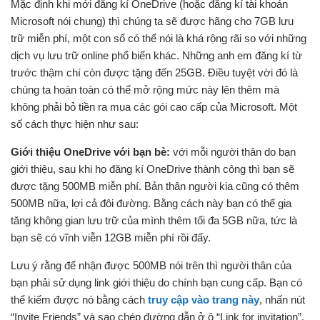
Mặc định khi mới đăng kí OneDrive (hoặc đăng kí tài khoản
Microsoft nói chung) thì chúng ta sẽ được hãng cho 7GB lưu
trữ miễn phí, một con số có thể nói là khá rộng rãi so với những
dịch vụ lưu trữ online phổ biến khác. Những anh em đăng kí từ
trước thậm chí còn được tặng đến 25GB. Điều tuyệt vời đó là
chúng ta hoàn toàn có thể mở rộng mức này lên thêm mà
không phải bỏ tiền ra mua các gói cao cấp của Microsoft. Một
số cách thực hiện như sau:
Giới thiệu OneDrive với bạn bè:
với mỗi người thân do bạn
giới thiệu, sau khi họ đăng kí OneDrive thành công thì bạn sẽ
được tặng 500MB miễn phí. Bản thân người kia cũng có thêm
500MB nữa, lợi cả đôi đường. Bằng cách này bạn có thể gia
tăng không gian lưu trữ của mình thêm tối đa 5GB nữa, tức là
bạn sẽ có vĩnh viễn 12GB miễn phí rồi đấy.
Lưu ý rằng để nhận được 500MB nói trên thì người thân của
bạn phải sử dụng link giới thiệu do chính bạn cung cấp. Bạn có
thể kiếm được nó bằng cách
truy cập vào trang này
, nhấn nút
“Invite Friends” và sao chép đường dẫn ở ô “Link for invitation”.