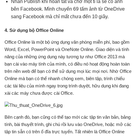
Nhấn Publish khi hoàn tất và chờ một tí là sẽ có ảnh
bên Facebook. Mình chuyển 69 tấm ảnh từ OneDrive
sang Facebook mà chỉ mất chưa đến 10 giây.
4. Sử dụng bộ Office Online
Office Online là một bộ ứng dụng văn phòng miễn phí, bao gồm
Word, Excel, PowerPoint và OneNote Online. Giao diện và tính
năng của những ứng dụng này tương tự như Office 2013 mà
bạn cài vào máy tính của mình, có điều nó hoạt động hoàn toàn
trên nền web để bạn có thể sử dụng mọi lúc mọi nơi. Nhờ Office
Online mà bạn có thể nhanh chóng xem, biên tập, trình chiếu
các tài liệu của mình ngay trong trình duyệt, hữu dụng khi đang
xài các máy chưa được cài Office.
Bên cạnh đó, bạn cũng có thể tạo mới các tập tin văn bản, bảng
tính, bài thuyết trình, ghi chú rồi lưu vào OneDrive, hoặc mở các
tập tin sẵn có trên ổ đĩa trực tuyến. Tất nhiên là Office Online