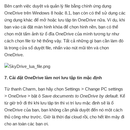
Bên cạnh việc duyệt và quản lý file bằng chính ứng dụng
OneDrive trên Windows 8 hoặc 8.1, bạn còn có thể sử dụng các
ứng dụng khác để mở hoặc lưu tập tin OneDrive nữa. Ví dụ, khi
bạn vào cài đặt màn hình khóa để chọn hình nền, bạn có thể
chọn một tấm ảnh từ ổ đĩa OneDrive của mình tương tự như
cách chọn file từ hệ thống vậy. Tất cả những gì bạn cần làm đó
là trong cửa sổ duyệt file, nhấn vào nút mũi tên và chọn
OneDrive.
7. Cài đặt OneDrive làm nơi lưu tập tin mặc định
Từ thanh Charm, bạn hãy chọn Settings > Change PC settings
> OneDrive > bật ô
Save documents to OneDrive by default
. Kể
từ giờ trở đi thì khi lưu tập tin thì vị trí lưu mặc định sẽ là ổ
OneDrive của bạn, bạn không cần phải duyệt đến nó một cách
thủ công như trước. Giờ là thời đại cloud rồi, cho hết lên mây đi
cho an toàn các bạn ơi.