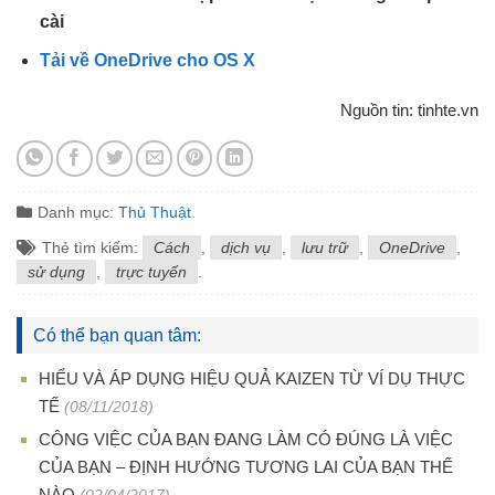
cài
Tải về OneDrive cho OS X
Nguồn tin: tinhte.vn
Danh mục:
Thủ Thuật
.
Thẻ tìm kiếm:
Cách
,
dịch vụ
,
lưu trữ
,
OneDrive
,
sử dụng
,
trực tuyến
.
Có thể bạn quan tâm:
HIỂU VÀ ÁP DỤNG HIỆU QUẢ KAIZEN TỪ VÍ DỤ THỰC
TẾ
(08/11/2018)
CÔNG VIỆC CỦA BẠN ĐANG LÀM CÓ ĐÚNG LÀ VIỆC
CỦA BẠN – ĐỊNH HƯỚNG TƯƠNG LAI CỦA BẠN THẾ
NÀO