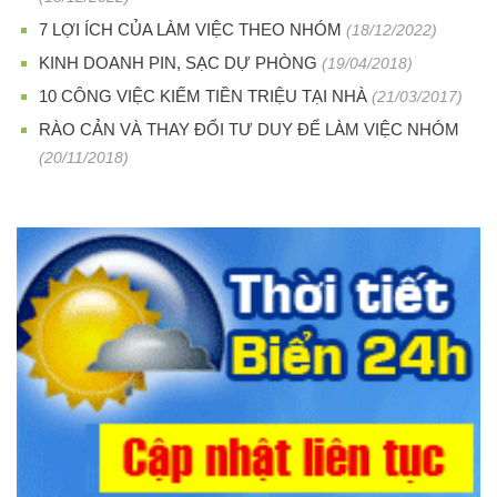
7 LỢI ÍCH CỦA LÀM VIỆC THEO NHÓM
(18/12/2022)
KINH DOANH PIN, SẠC DỰ PHÒNG
(19/04/2018)
10 CÔNG VIỆC KIẾM TIỀN TRIỆU TẠI NHÀ
(21/03/2017)
RÀO CẢN VÀ THAY ĐỔI TƯ DUY ĐỂ LÀM VIỆC NHÓM
(20/11/2018)