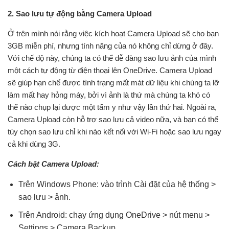
2. Sao lưu tự động bằng Camera Upload
Ở trên mình nói rằng việc kích hoạt Camera Upload sẽ cho bạn
3GB miễn phí, nhưng tính năng của nó không chỉ dừng ở đây.
Với chế độ này, chúng ta có thể dễ dàng sao lưu ảnh của mình
một cách tự động từ điện thoại lên OneDrive. Camera Upload
sẽ giúp hạn chế được tình trạng mất mát dữ liệu khi chúng ta lỡ
làm mất hay hỏng máy, bởi vì ảnh là thứ mà chúng ta khó có
thể nào chụp lại được một tấm y như vậy lần thứ hai. Ngoài ra,
Camera Upload còn hỗ trợ sao lưu cả video nữa, và bạn có thể
tùy chọn sao lưu chỉ khi nào kết nối với Wi-Fi hoặc sao lưu ngay
cả khi dùng 3G.
Cách bật Camera Upload:
Trên Windows Phone: vào trình Cài đặt của hệ thống >
sao lưu > ảnh.
Trên Android: chạy ứng dụng OneDrive > nút menu >
Settings > Camera Backup