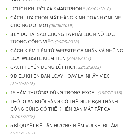
(02/04/2017)
LỢI ÍCH KHI RỜI XA SMARTPHONE
(04/01/2018)
CÁCH LỰA CHỌN MẶT HÀNG KINH DOANH ONLINE
CHO NGƯỜI MỚI
(08/08/2019)
3 LÝ DO TẠI SAO CHÚNG TA PHẢI LUÔN NỖ LỰC
TRONG CÔNG VIỆC
(26/05/2018)
CÁCH KIẾM TIỀN TỪ WEBSITE CÁ NHÂN VÀ NHỮNG
LOẠI WEBSITE KIẾM TIỀN
(22/03/2017)
CÁCH TUYỂN DỤNG LỖI THỜI
(22/02/2022)
9 ĐIỀU KHIẾN BẠN LOAY HOAY LẠI NHẢY VIỆC
(29/10/2018)
15 HÀM THƯỜNG DÙNG TRONG EXCEL
(18/07/2016)
THỜI GIAN BUỔI SÁNG CÓ THỂ GIÚP BẠN THÀNH
CÔNG CŨNG CÓ THỂ KHIẾN BẠN MẤT TẤT CẢ!
(07/05/2018)
5 BÍ QUYẾT ĐỂ TẬN HƯỞNG NIỀM VUI KHI ĐI LÀM
(18/12/2022)