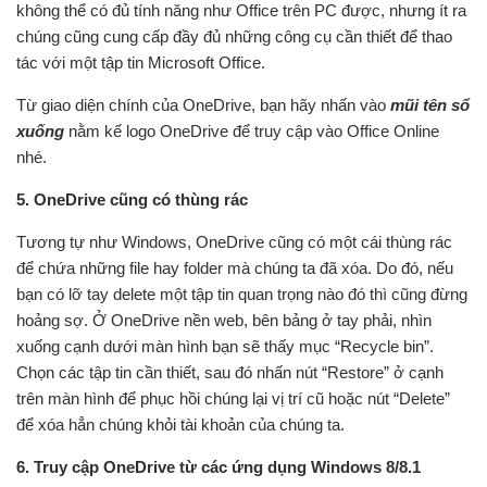
không thể có đủ tính năng như Office trên PC được, nhưng ít ra
chúng cũng cung cấp đầy đủ những công cụ cần thiết để thao
tác với một tập tin Microsoft Office.
Từ giao diện chính của OneDrive, bạn hãy nhấn vào
mũi tên sổ
xuống
nằm kế logo OneDrive để truy cập vào Office Online
nhé.
5. OneDrive cũng có thùng rác
Tương tự như Windows, OneDrive cũng có một cái thùng rác
để chứa những file hay folder mà chúng ta đã xóa. Do đó, nếu
bạn có lỡ tay delete một tập tin quan trọng nào đó thì cũng đừng
hoảng sợ. Ở OneDrive nền web, bên bảng ở tay phải, nhìn
xuống cạnh dưới màn hình bạn sẽ thấy mục “Recycle bin”.
Chọn các tập tin cần thiết, sau đó nhấn nút “Restore” ở cạnh
trên màn hình để phục hồi chúng lại vị trí cũ hoặc nút “Delete”
để xóa hẳn chúng khỏi tài khoản của chúng ta.
6. Truy cập OneDrive từ các ứng dụng Windows 8/8.1