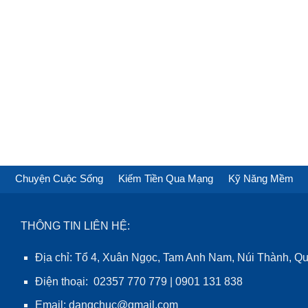
Chuyện Cuộc Sống
Kiếm Tiền Qua Mạng
Kỹ Năng Mềm
THÔNG TIN LIÊN HỆ:
Địa chỉ: Tổ 4, Xuân Ngọc, Tam Anh Nam, Núi Thành, 
Điện thoại: 02357 770 779 | 0901 131 838
Email: dangchuc@gmail.com