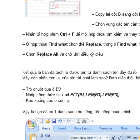
– Copy lại cột B sang cột 
– Chọn vùng các tên cần t
– Nhấn tổ hợp phím
Ctrl + F
để mở hộp thoại tìm kiếm và thay 
– Ở hộp thoại
Find what
chọn thẻ
Replace
, trong ô
Find what
:
– Chọn
Replace All
và chờ đợi điều kỳ diệu
Kết quả là bạn đã tách ra được tên từ danh sách tên đầy đủ rồi.
Vậy còn phần còn lại của tên thì phải làm sao? Đơn giản thôi, h
– Trỏ chuột qua ô
D3
– Nhập công thức sau:
=LEFT(B3,LEN(B3)-LEN(E3))
– Kéo xuống các ô còn lại
Vậy là bạn đã có 1 danh sách họ riêng, tên riêng hoàn chỉnh: