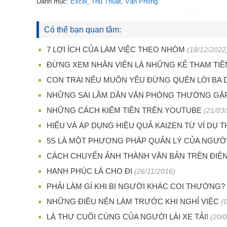
Danh mục:
Excel
,
Thủ Thuật
,
Văn Phòng
.
Có thể bạn quan tâm:
7 LỢI ÍCH CỦA LÀM VIỆC THEO NHÓM
(18/12/2022
ĐỪNG XEM NHÂN VIÊN LÀ NHỮNG KẺ THAM TIỀ
CON TRAI NẾU MUỐN YÊU ĐỪNG QUÊN LỜI BA 
NHỮNG SAI LẦM DÂN VĂN PHÒNG THƯỜNG GẶP
NHỮNG CÁCH KIẾM TIỀN TRÊN YOUTUBE
(21/03
HIỂU VÀ ÁP DỤNG HIỆU QUẢ KAIZEN TỪ VÍ DỤ 
5S LÀ MỘT PHƯƠNG PHÁP QUẢN LÝ CỦA NGƯỜ
CÁCH CHUYỂN ẢNH THÀNH VĂN BẢN TRÊN ĐIỆN
HẠNH PHÚC LÀ CHO ĐI
(26/11/2016)
PHẢI LÀM GÌ KHI BỊ NGƯỜI KHÁC COI THƯỜNG?
NHỮNG ĐIỀU NÊN LÀM TRƯỚC KHI NGHỈ VIỆC
(
LÁ THƯ CUỐI CÙNG CỦA NGƯỜI LÁI XE TẢI!
(20/