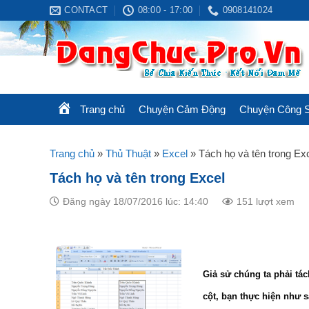
Skip
CONTACT
08:00 - 17:00
0908141024
to
content
Trang chủ
Chuyện Cảm Động
Chuyện Công 
Trang chủ
»
Thủ Thuật
»
Excel
»
Tách họ và tên trong Ex
Tách họ và tên trong Excel
Đăng ngày 18/07/2016 lúc: 14:40
151 lượt xem
Giả sử chúng ta phải tác
cột, bạn thực hiện như s