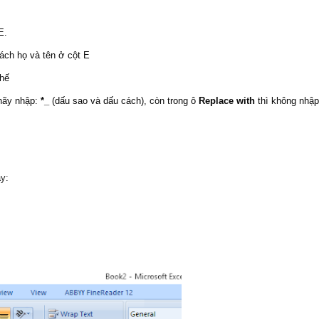
E.
ách họ và tên ở cột E
thế
 hãy nhập:
*_
(dấu sao và dấu cách), còn trong ô
Replace with
thì không nhập
ãy: