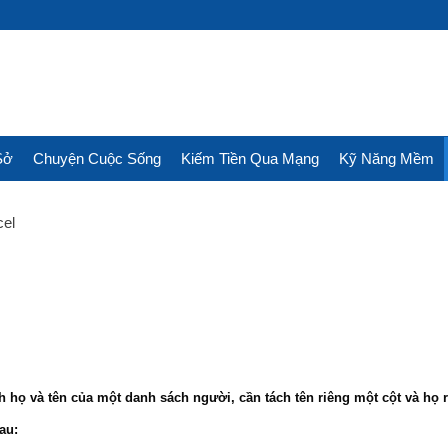
Sở
Chuyện Cuộc Sống
Kiếm Tiền Qua Mạng
Kỹ Năng Mềm
cel
h họ và tên của một danh sách người, cần tách tên riêng một cột và họ 
au: