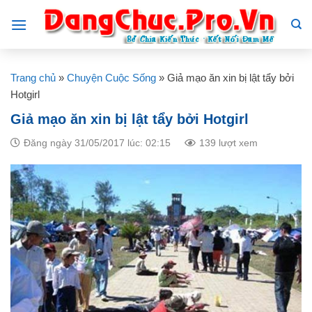
Skip
to
content
Trang chủ
»
Chuyện Cuộc Sống
»
Giả mạo ăn xin bị lật tẩy bởi
Hotgirl
Giả mạo ăn xin bị lật tẩy bởi Hotgirl
Đăng ngày 31/05/2017 lúc: 02:15
139 lượt xem