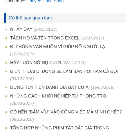
Danh mục:
Chuyện Cuộc Sống
.
Có thể bạn quan tâm:
NHẢY DÂY
(29/05/2017)
TÁCH HỌ VÀ TÊN TRONG EXCEL
(18/07/2016)
ĐI PHỎNG VẤN MUỘN VÌ GIÚP ĐỠ NGƯỜI LẠ
(10/06/2017)
HÃY LUÔN NỞ NỤ CƯỜI
(28/11/2018)
ĐIỆN THOẠI DI ĐỘNG SẼ LÀM BẠN HỐI HẬN CẢ ĐỜI
(03/12/2016)
ĐỪNG TÙY TIỆN ĐÁNH GIÁ BẤT CỨ AI
(15/03/2018)
NHỮNG CÁCH KHỞI NGHIỆP TỪ PHÒNG TRỌ
(28/03/2017)
CÓ NÊN “BÁM VÍU” VÀO CÔNG VIỆC MÀ MÌNH GHÉT?
(08/12/2018)
TỔNG HỢP NHỮNG PHÍM TẮT ĐẮT GIÁ TRONG