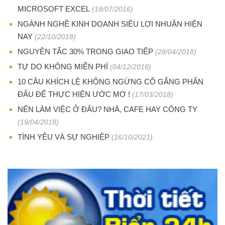
MICROSOFT EXCEL
(18/07/2016)
NGÀNH NGHỀ KINH DOANH SIÊU LỢI NHUẬN HIỆN
NAY
(22/10/2018)
NGUYÊN TẮC 30% TRONG GIAO TIẾP
(28/04/2018)
TỰ DO KHÔNG MIỄN PHÍ
(04/12/2018)
10 CÂU KHÍCH LỆ KHÔNG NGỪNG CỐ GẮNG PHẤN
ĐẤU ĐỂ THỰC HIỆN ƯỚC MƠ !
(17/03/2018)
NÊN LÀM VIỆC Ở ĐÂU? NHÀ, CAFE HAY CÔNG TY
(19/04/2018)
TÌNH YÊU VÀ SỰ NGHIỆP
(16/10/2021)