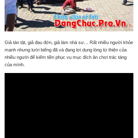
Giả tàn tật, giả đau đớn, giả làm nhà sư… Rất nhiều người khỏe
mạnh nhưng lười biếng đã và đang lợi dụng lòng từ thiện của
nhiều người để kiếm tiền phục vụ mục đích ăn chơi trác táng
của mình.