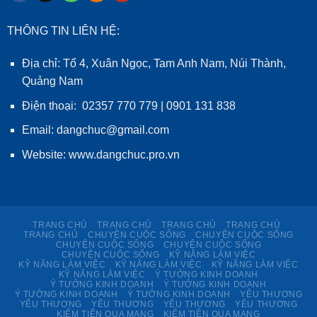
THÔNG TIN LIÊN HỆ:
Địa chỉ: Tổ 4, Xuân Ngọc, Tam Anh Nam, Núi Thành,
Quảng Nam
Điện thoại: 02357 770 779 | 0901 131 838
Email: dangchuc@gmail.com
Website:
www.dangchuc.pro.vn
TRANG CHỦ
TRANG CHỦ
TRANG CHỦ
TRANG CHỦ
TRANG CHỦ
CHUYỆN CUỘC SỐNG
CHUYỆN CUỘC SỐNG
CHUYỆN CUỘC SỐNG
CHUYỆN CUỘC SỐNG
CHUYỆN CUỘC SỐNG
KỸ NĂNG LÀM VIỆC
KỸ NĂNG LÀM VIỆC
KỸ NĂNG LÀM VIỆC
KỸ NĂNG LÀM VIỆC
KỸ NĂNG LÀM VIỆC
Ý TƯỞNG KINH DOANH
Ý TƯỞNG KINH DOANH
Ý TƯỞNG KINH DOANH
Ý TƯỞNG KINH DOANH
Ý TƯỞNG KINH DOANH
YÊU THƯƠNG
YÊU THƯƠNG
YÊU THƯƠNG
YÊU THƯƠNG
YÊU THƯƠNG
KIẾM TIỀN QUA MẠNG
KIẾM TIỀN QUA MẠNG