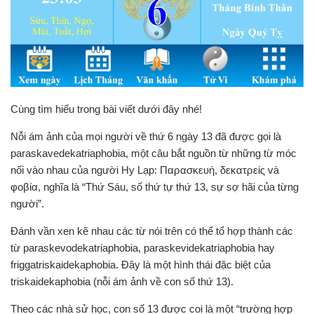
Cùng tìm hiểu trong bài viết dưới đây nhé!
Nỗi ám ảnh của mọi người về thứ 6 ngày 13 đã được gọi là
paraskavedekatriaphobia, một câu bắt nguồn từ những từ móc
nối vào nhau của người Hy Lạp: Παρασκευή, δεκατρείς và
φοβία, nghĩa là “Thứ Sáu, số thứ tự thứ 13, sự sợ hãi của từng
người”.
Đánh vần xen kẽ nhau các từ nói trên có thể tổ hợp thành các
từ paraskevodekatriaphobia, paraskevidekatriaphobia hay
friggatriskaidekaphobia. Đây là một hình thái đặc biệt của
triskaidekaphobia (nỗi ám ảnh về con số thứ 13).
Theo các nhà sử học, con số 13 được coi là một “trường hợp