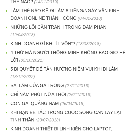
THẾ NÀO?
(14/11/2019)
LÀM THẾ NÀO ĐỂ ĐI LÀM 8 TIẾNG/NGÀY VẪN KINH
DOANH ONLINE THÀNH CÔNG
(04/01/2018)
NHỮNG LỖI CẦN TRÁNH TRONG ĐÀM PHÁN
(19/04/2018)
KINH DOANH GÌ KHI “ÍT VỐN”?
(18/08/2018)
4 THỨ MÀ NGƯỜI THÔNG MINH KHÔNG BAO GIỜ HÉ
LỜI
(05/10/2021)
5 BÍ QUYẾT ĐỂ TẬN HƯỞNG NIỀM VUI KHI ĐI LÀM
(18/12/2022)
SAI LẦM CỦA GÀ TRỐNG
(27/11/2016)
CHỈ NĂM PHÚT NỮA THÔI
(26/11/2016)
CON GÁI QUẢNG NAM
(26/04/2018)
KHI BẠN BẾ TẮC TRONG CUỘC SỐNG CẦN LẤY LẠI
TINH THẦN
(23/07/2018)
KINH DOANH THIẾT BỊ LINH KIỆN CHO LAPTOP,