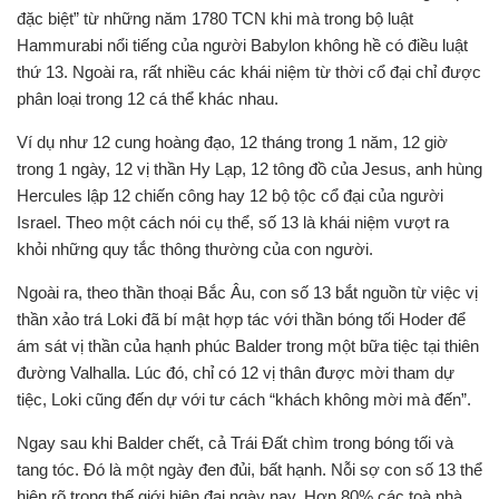
đặc biệt” từ những năm 1780 TCN khi mà trong bộ luật
Hammurabi nổi tiếng của người Babylon không hề có điều luật
thứ 13. Ngoài ra, rất nhiều các khái niệm từ thời cổ đại chỉ được
phân loại trong 12 cá thể khác nhau.
Ví dụ như 12 cung hoàng đạo, 12 tháng trong 1 năm, 12 giờ
trong 1 ngày, 12 vị thần Hy Lạp, 12 tông đồ của Jesus, anh hùng
Hercules lập 12 chiến công hay 12 bộ tộc cổ đại của người
Israel. Theo một cách nói cụ thể, số 13 là khái niệm vượt ra
khỏi những quy tắc thông thường của con người.
Ngoài ra, theo thần thoại Bắc Âu, con số 13 bắt nguồn từ việc vị
thần xảo trá Loki đã bí mật hợp tác với thần bóng tối Hoder để
ám sát vị thần của hạnh phúc Balder trong một bữa tiệc tại thiên
đường Valhalla. Lúc đó, chỉ có 12 vị thân được mời tham dự
tiệc, Loki cũng đến dự với tư cách “khách không mời mà đến”.
Ngay sau khi Balder chết, cả Trái Đất chìm trong bóng tối và
tang tóc. Đó là một ngày đen đủi, bất hạnh. Nỗi sợ con số 13 thể
hiện rõ trong thế giới hiện đại ngày nay. Hơn 80% các toà nhà