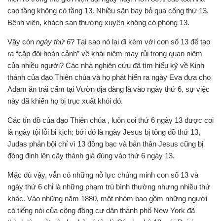
cao tầng không có tầng 13. Nhiều sân bay bỏ qua cổng thứ 13.
Bệnh viện, khách sạn thường xuyên không có phòng 13.
Vậy còn
ngày thứ 6
? Tại sao nó lại đi kèm với con số 13 để tạo
ra “cặp đôi hoàn cảnh” về khái niệm may rủi trong quan niệm
của nhiều người? Các nhà nghiên cứu đã tìm hiểu kỹ về Kinh
thánh của đạo Thiên chúa và họ phát hiển ra ngày Eva đưa cho
Adam ăn trái cấm tại Vườn địa đàng là vào ngày thứ 6, sự việc
này đã khiến họ bị trục xuất khỏi đó.
Các tín đồ của đạo Thiên chúa , luôn coi thứ 6 ngày 13 được coi
là ngày tội lỗi bi kịch; bởi đó là ngày Jesus bị tông đồ thứ 13,
Judas phản bội chỉ vì 13 đồng bạc và bản thân Jesus cũng bị
đóng đinh lên cây thánh giá đúng vào thứ 6 ngày 13.
Mặc dù vậy, vẫn có những nỗ lực chúng minh con số 13 và
ngày thứ 6 chỉ là những phạm trù bình thường nhưng nhiều thứ
khác. Vào những năm 1880, một nhóm bao gồm những người
có tiếng nói của cộng đồng cư dân thành phố New York đã