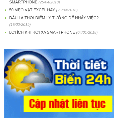
SMARTPHONE
(25/04/2018)
50 MẸO VẶT EXCEL HAY
(25/04/2018)
ĐÂU LÀ THỜI ĐIỂM LÝ TƯỞNG ĐỂ NHẢY VIỆC?
(15/02/2019)
LỢI ÍCH KHI RỜI XA SMARTPHONE
(04/01/2018)