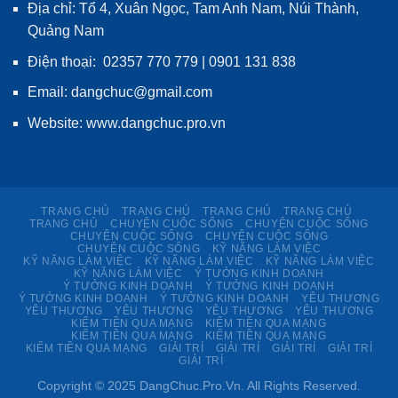
Địa chỉ: Tổ 4, Xuân Ngọc, Tam Anh Nam, Núi Thành,
Quảng Nam
Điện thoại: 02357 770 779 | 0901 131 838
Email: dangchuc@gmail.com
Website:
www.dangchuc.pro.vn
TRANG CHỦ
TRANG CHỦ
TRANG CHỦ
TRANG CHỦ
TRANG CHỦ
CHUYỆN CUỘC SỐNG
CHUYỆN CUỘC SỐNG
CHUYỆN CUỘC SỐNG
CHUYỆN CUỘC SỐNG
CHUYỆN CUỘC SỐNG
KỸ NĂNG LÀM VIỆC
KỸ NĂNG LÀM VIỆC
KỸ NĂNG LÀM VIỆC
KỸ NĂNG LÀM VIỆC
KỸ NĂNG LÀM VIỆC
Ý TƯỞNG KINH DOANH
Ý TƯỞNG KINH DOANH
Ý TƯỞNG KINH DOANH
Ý TƯỞNG KINH DOANH
Ý TƯỞNG KINH DOANH
YÊU THƯƠNG
YÊU THƯƠNG
YÊU THƯƠNG
YÊU THƯƠNG
YÊU THƯƠNG
KIẾM TIỀN QUA MẠNG
KIẾM TIỀN QUA MẠNG
KIẾM TIỀN QUA MẠNG
KIẾM TIỀN QUA MẠNG
KIẾM TIỀN QUA MẠNG
GIẢI TRÍ
GIẢI TRÍ
GIẢI TRÍ
GIẢI TRÍ
GIẢI TRÍ
Copyright © 2025 DangChuc.Pro.Vn. All Rights Reserved.