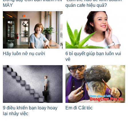
MÀY
quán cafe hiệu quả?
Hãy luôn nở nụ cười
6 bí quyết giúp bạn luôn vui
vẻ
9 điều khiến bạn loay hoay
Em đi Cắt tóc
lại nhảy việc