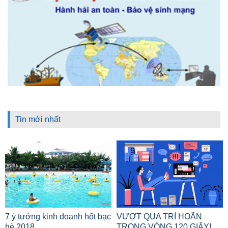
Tin mới nhất
7 ý tưởng kinh doanh hốt bạc
VƯỢT QUA TRÌ HOÃN
hè 2018
TRONG VÒNG 120 GIÂY!