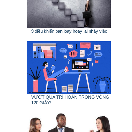
9 điều khiến bạn loay hoay lại nhảy việc
VƯỢT QUA TRÌ HOÃN TRONG VÒNG
120 GIÂY!