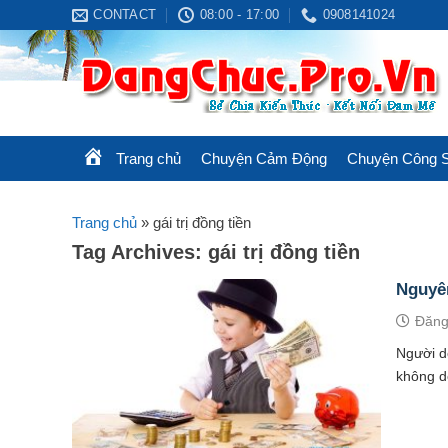
Skip
CONTACT
08:00 - 17:00
0908141024
to
content
Trang chủ
Chuyện Cảm Động
Chuyện Công 
Trang chủ
»
gái trị đồng tiền
Tag Archives:
gái trị đồng tiền
Nguyên
Đăng
Người do
không dễ