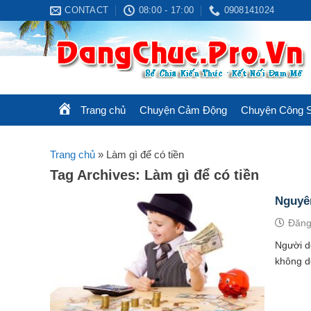
Skip
CONTACT
08:00 - 17:00
0908141024
to
content
Trang chủ
Chuyện Cảm Động
Chuyện Công 
Trang chủ
»
Làm gì để có tiền
Tag Archives:
Làm gì để có tiền
Nguyên
Đăng
Người do
không dễ