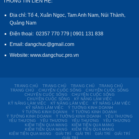
THÔNG TIN LIÊN HỆ:
Địa chỉ: Tổ 4, Xuân Ngọc, Tam Anh Nam, Núi Thành,
Quảng Nam
Điện thoại: 02357 770 779 | 0901 131 838
Email: dangchuc@gmail.com
Website:
www.dangchuc.pro.vn
TRANG CHỦ
TRANG CHỦ
TRANG CHỦ
TRANG CHỦ
TRANG CHỦ
CHUYỆN CUỘC SỐNG
CHUYỆN CUỘC SỐNG
CHUYỆN CUỘC SỐNG
CHUYỆN CUỘC SỐNG
CHUYỆN CUỘC SỐNG
KỸ NĂNG LÀM VIỆC
KỸ NĂNG LÀM VIỆC
KỸ NĂNG LÀM VIỆC
KỸ NĂNG LÀM VIỆC
KỸ NĂNG LÀM VIỆC
Ý TƯỞNG KINH DOANH
Ý TƯỞNG KINH DOANH
Ý TƯỞNG KINH DOANH
Ý TƯỞNG KINH DOANH
Ý TƯỞNG KINH DOANH
YÊU THƯƠNG
YÊU THƯƠNG
YÊU THƯƠNG
YÊU THƯƠNG
YÊU THƯƠNG
KIẾM TIỀN QUA MẠNG
KIẾM TIỀN QUA MẠNG
KIẾM TIỀN QUA MẠNG
KIẾM TIỀN QUA MẠNG
KIẾM TIỀN QUA MẠNG
GIẢI TRÍ
GIẢI TRÍ
GIẢI TRÍ
GIẢI TRÍ
GIẢI TRÍ