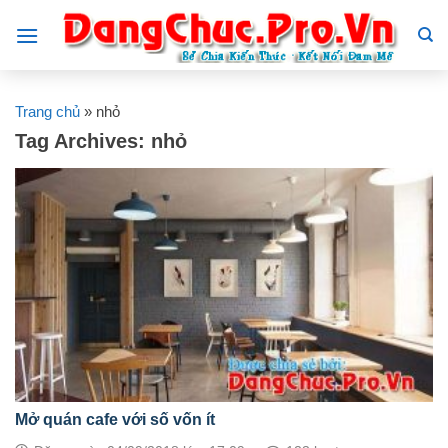
Skip
to
content
Trang chủ
»
nhỏ
Tag Archives:
nhỏ
Mở quán cafe với số vốn ít