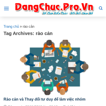
Skip
to
content
Trang chủ
»
rào cản
Tag Archives:
rào cản
Rào cản và Thay đổi tư duy để làm việc nhóm