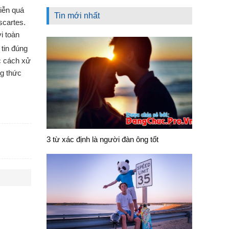
iễn quá
Tin mới nhất
scartes.
i toàn
 tin đúng
ác cách xử
ng thức
3 từ xác định là người đàn ông tốt