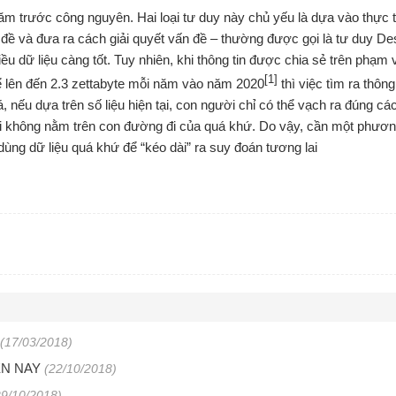
m trước công nguyên. Hai loại tư duy này chủ yếu là dựa vào thực t
ấn đề và đưa ra cách giải quyết vấn đề – thường được gọi là tư duy De
u dữ liệu càng tốt. Tuy nhiên, khi thông tin được chia sẻ trên phạm v
[1]
ể lên đến 2.3 zettabyte mỗi năm vào năm 2020
thì việc tìm ra thông
, nếu dựa trên số liệu hiện tại, con người chỉ có thể vạch ra đúng c
 lai không nằm trên con đường đi của quá khứ. Do vậy, cần một phươ
 dùng dữ liệu quá khứ để “kéo dài” ra suy đoán tương lai
(17/03/2018)
ỆN NAY
(22/10/2018)
29/10/2018)