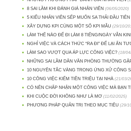
8 SAI LẦM KHI ĐÁNH GIÁ NHÂN VIÊN
(06/05/2020)
5 KIỂU NHÂN VIÊN SẾP MUỐN SA THẢI ĐẦU TIÊN
XÂY DỰNG KPI CÙNG MỘT SỐ KPI MẪU
(29/10/20
LÀM THẾ NÀO ĐỂ ĐI LÀM 8 TIẾNG/NGÀY VẪN K
NGHỈ VIỆC VÀ CÁCH THỨC “RA ĐI” ĐỂ LẠI ẤN T
LÀM SAO VƯỢT QUA ÁP LỰC CÔNG VIỆC?
(18/04
NHỮNG SAI LẦM DÂN VĂN PHÒNG THƯỜNG GẶP
10 NGUYÊN TẮC VÀNG TRONG ỨNG XỬ CÔNG 
10 CÔNG VIỆC KIẾM TIỀN TRIỆU TẠI NHÀ
(21/03/2
CÓ NÊN CHẤP NHẬN MỘT CÔNG VIỆC MÀ BẠN
KHI CUỘC ĐỜI KHÔNG NHƯ LÀ MƠ
(11/02/2025)
PHƯƠNG PHÁP QUẢN TRỊ THEO MỤC TIÊU
(29/1