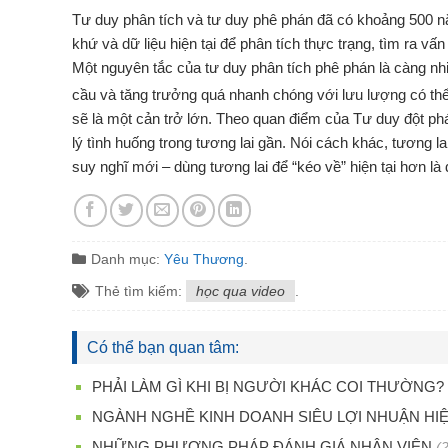
Tư duy phân tích và tư duy phê phán đã có khoảng 500 nă
khứ và dữ liệu hiện tại để phân tích thực trạng, tìm ra v
Một nguyên tắc của tư duy phân tích phê phán là càng nhiề
cầu và tăng trưởng quá nhanh chóng với lưu lượng có th
sẽ là một cản trở lớn. Theo quan điểm của Tư duy đột phá
lý tình huống trong tương lai gần. Nói cách khác, tương
suy nghĩ mới – dùng tương lai để “kéo về” hiện tại hơn là
Danh mục:
Yêu Thương
.
Thẻ tìm kiếm:
học qua video
.
Có thể bạn quan tâm:
PHẢI LÀM GÌ KHI BỊ NGƯỜI KHÁC COI THƯỜNG?
NGÀNH NGHỀ KINH DOANH SIÊU LỢI NHUẬN HI
NHỮNG PHƯƠNG PHÁP ĐÁNH GIÁ NHÂN VIÊN
(