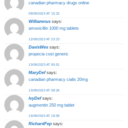
canadian pharmacy drugs online
09/09/2023 AT 15:32
Williamnus
says:
amoxicillin 1000 mg tablets
12/09/2023 AT 23:23
DavisWes
says:
propecia cost generic
13/09/2023 AT 00:51
MaryDef
says:
canadian pharmacy cialis 20mg
13/09/2023 AT 08:26
IvyDef
says:
augmentin 250 mg tablet
14/09/2023 AT 16:05
RichardFep
says: