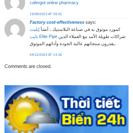
cafergot online pharmacy
15/09/2023 AT 09:01
Factory cost-effectiveness
says:
كمورد موثوق به في صناعة البلاستيك ، أنشأ
إيليت
شراكات طويلة الأمد مع العملاء الذين
بايب Elite Pipe
يقدرون منتجاتهم عالية الجودة وأدائهم الموثوق.
04/12/2023 AT 14:26
Comments are closed.