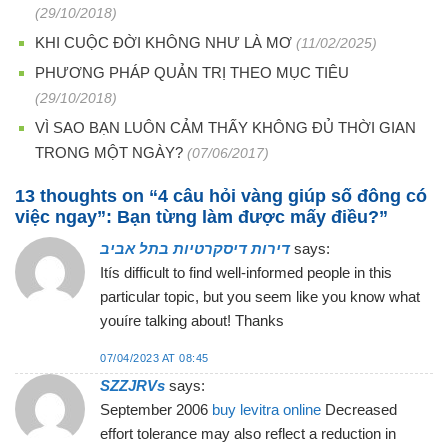
(29/10/2018)
KHI CUỘC ĐỜI KHÔNG NHƯ LÀ MƠ
(11/02/2025)
PHƯƠNG PHÁP QUẢN TRỊ THEO MỤC TIÊU
(29/10/2018)
VÌ SAO BẠN LUÔN CẢM THẤY KHÔNG ĐỦ THỜI GIAN
TRONG MỘT NGÀY?
(07/06/2017)
13 thoughts on “
4 câu hỏi vàng giúp số đông có
việc ngay”: Bạn từng làm được mấy điều?
”
דירות דיסקרטיות בתל אביב
says:
Itís difficult to find well-informed people in this
particular topic, but you seem like you know what
youíre talking about! Thanks
07/04/2023 AT 08:45
SZZJRVs
says:
September 2006
buy levitra online
Decreased
effort tolerance may also reflect a reduction in