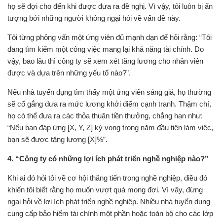
họ sẽ đợi cho đến khi được đưa ra đề nghị. Vì vậy, tôi luôn bị ấn
tượng bởi những người không ngại hỏi về vấn đề này.
Tôi từng phỏng vấn một ứng viên đủ mạnh dạn để hỏi rằng: “Tôi
đang tìm kiếm một công việc mang lại khả năng tài chính. Do
vậy, bao lâu thì công ty sẽ xem xét tăng lương cho nhân viên
được và dựa trên những yếu tố nào?”.
Nếu nhà tuyển dụng tìm thấy một ứng viên sáng giá, họ thường
sẽ cố gắng đưa ra mức lương khởi điểm cạnh tranh. Thậm chí,
họ có thể đưa ra các thỏa thuận tiền thưởng, chẳng hạn như:
“Nếu bạn đáp ứng [X, Y, Z] kỳ vọng trong năm đầu tiên làm việc,
bạn sẽ được tăng lương [X]%”.
4. “Công ty có những lợi ích phát triển nghề nghiệp nào?”
Khi ai đó hỏi tôi về cơ hội thăng tiến trong nghề nghiệp, điều đó
khiến tôi biết rằng họ muốn vượt quá mong đợi. Vì vậy, đừng
ngại hỏi về lợi ích phát triển nghề nghiệp. Nhiều nhà tuyển dụng
cung cấp bảo hiểm tài chính một phần hoặc toàn bộ cho các lớp