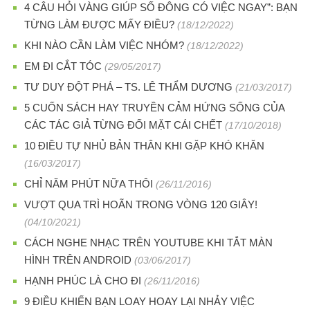
4 CÂU HỎI VÀNG GIÚP SỐ ĐÔNG CÓ VIỆC NGAY”: BẠN
TỪNG LÀM ĐƯỢC MẤY ĐIỀU?
(18/12/2022)
KHI NÀO CẦN LÀM VIỆC NHÓM?
(18/12/2022)
EM ĐI CẮT TÓC
(29/05/2017)
TƯ DUY ĐỘT PHÁ – TS. LÊ THẨM DƯƠNG
(21/03/2017)
5 CUỐN SÁCH HAY TRUYỀN CẢM HỨNG SỐNG CỦA
CÁC TÁC GIẢ TỪNG ĐỐI MẶT CÁI CHẾT
(17/10/2018)
10 ĐIỀU TỰ NHỦ BẢN THÂN KHI GẶP KHÓ KHĂN
(16/03/2017)
CHỈ NĂM PHÚT NỮA THÔI
(26/11/2016)
VƯỢT QUA TRÌ HOÃN TRONG VÒNG 120 GIÂY!
(04/10/2021)
CÁCH NGHE NHẠC TRÊN YOUTUBE KHI TẮT MÀN
HÌNH TRÊN ANDROID
(03/06/2017)
HẠNH PHÚC LÀ CHO ĐI
(26/11/2016)
9 ĐIỀU KHIẾN BẠN LOAY HOAY LẠI NHẢY VIỆC