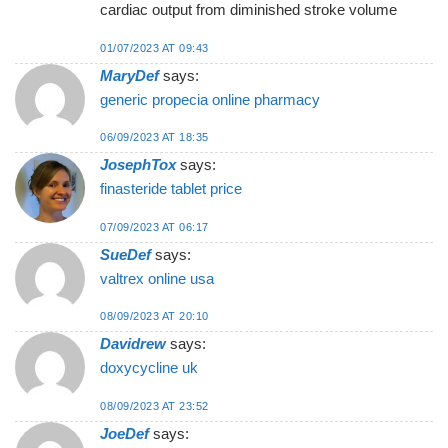
cardiac output from diminished stroke volume
01/07/2023 AT 09:43
MaryDef
says:
generic propecia online pharmacy
06/09/2023 AT 18:35
JosephTox
says:
finasteride tablet price
07/09/2023 AT 06:17
SueDef
says:
valtrex online usa
08/09/2023 AT 20:10
Davidrew
says:
doxycycline uk
08/09/2023 AT 23:52
JoeDef
says: