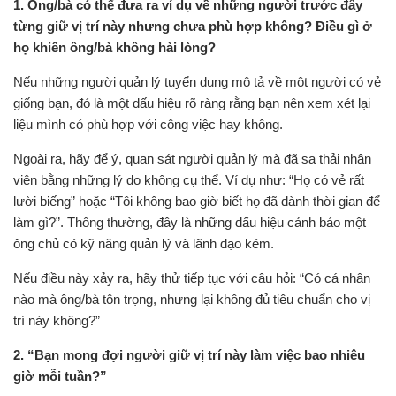
1. Ông/bà có thể đưa ra ví dụ về những người trước đây
từng giữ vị trí này nhưng chưa phù hợp không? Điều gì ở
họ khiến ông/bà không hài lòng?
Nếu những người quản lý tuyển dụng mô tả về một người có vẻ
giống bạn, đó là một dấu hiệu rõ ràng rằng bạn nên xem xét lại
liệu mình có phù hợp với công việc hay không.
Ngoài ra, hãy để ý, quan sát người quản lý mà đã sa thải nhân
viên bằng những lý do không cụ thể. Ví dụ như: “Họ có vẻ rất
lười biếng” hoặc “Tôi không bao giờ biết họ đã dành thời gian để
làm gì?”. Thông thường, đây là những dấu hiệu cảnh báo một
ông chủ có kỹ năng quản lý và lãnh đạo kém.
Nếu điều này xảy ra, hãy thử tiếp tục với câu hỏi: “Có cá nhân
nào mà ông/bà tôn trọng, nhưng lại không đủ tiêu chuẩn cho vị
trí này không?”
2. “Bạn mong đợi người giữ vị trí này làm việc bao nhiêu
giờ mỗi tuần?”