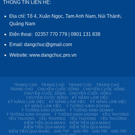
THÔNG TIN LIÊN HỆ:
Địa chỉ: Tổ 4, Xuân Ngọc, Tam Anh Nam, Núi Thành,
Quảng Nam
Điện thoại: 02357 770 779 | 0901 131 838
Email: dangchuc@gmail.com
Website:
www.dangchuc.pro.vn
TRANG CHỦ
TRANG CHỦ
TRANG CHỦ
TRANG CHỦ
TRANG CHỦ
CHUYỆN CUỘC SỐNG
CHUYỆN CUỘC SỐNG
CHUYỆN CUỘC SỐNG
CHUYỆN CUỘC SỐNG
CHUYỆN CUỘC SỐNG
KỸ NĂNG LÀM VIỆC
KỸ NĂNG LÀM VIỆC
KỸ NĂNG LÀM VIỆC
KỸ NĂNG LÀM VIỆC
KỸ NĂNG LÀM VIỆC
Ý TƯỞNG KINH DOANH
Ý TƯỞNG KINH DOANH
Ý TƯỞNG KINH DOANH
Ý TƯỞNG KINH DOANH
Ý TƯỞNG KINH DOANH
YÊU THƯƠNG
YÊU THƯƠNG
YÊU THƯƠNG
YÊU THƯƠNG
YÊU THƯƠNG
KIẾM TIỀN QUA MẠNG
KIẾM TIỀN QUA MẠNG
KIẾM TIỀN QUA MẠNG
KIẾM TIỀN QUA MẠNG
KIẾM TIỀN QUA MẠNG
GIẢI TRÍ
GIẢI TRÍ
GIẢI TRÍ
GIẢI TRÍ