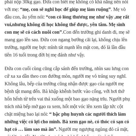
phải nộp 30kg gạo. Đứa con biết mẹ không có khả năng nên nói
với mẹ:
“mẹ, con sẽ nghĩ học để giúp mẹ làm ruộng”
. Mẹ vò
đầu con, âu yếm nói:
“con có lòng thương mẹ như vậy ,mẹ rất
vui,nhưng không đi học không thể được, yên tâm. Mẹ sinh
con mẹ sẽ có cách nuôi con”
.Con đến trường ghi danh đi, mẹ sẽ
mang gạo lên sau. Đứa con ngang bướng cãi lại, không chịu lên
trường, người mẹ bực mình tát mạnh lên mặt con, đó là lần đầu
tiên 16 tuổi trong đời bị mẹ đánh như vậy.
Đứa con cuối cùng cũng cắp sánh đến trường, nhìn sau lưng con
cứ xa xa dần theo con đường mòn, người mẹ vò tráng suy nghĩ.
Không lâu, bếp của trường cũng nhận được gạo của người mẹ
bệnh tật mang đến. Bà khập khễnh bước vào cổng, với hơi thở
hổn hểnh từ trên vai thả xuống một bao gạo nặng trĩu. Người phụ
trách nhà bếp mở gạo ra xem, hốt một vóc lên xem lập tức cột
chặt miệng bao lại nói:
“ bậc phụ huynh các người thích làm
những việc có lợi cho mình. Bà xem gạo nè, có thóc có sạn có
hạt cỏ … làm sao mà ăn”.
Người mẹ ngượng ngùng đỏ cả mặt,