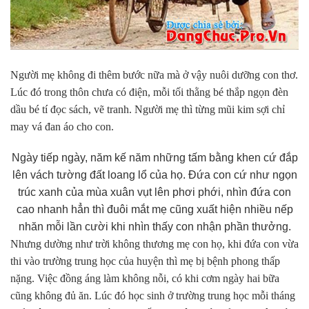
Người mẹ không đi thêm bước nữa mà ở vậy nuôi dưỡng con thơ.
Lúc đó trong thôn chưa có điện, mỗi tối thằng bé thắp ngọn đèn
dầu bé tí đọc sách, vẽ tranh. Người mẹ thì từng mũi kim sợi chỉ
may vá đan áo cho con.
Ngày tiếp ngày, năm kế năm những tấm bằng khen cứ đắp
lên vách tường đất loang lổ của họ. Đứa con cứ như ngọn
trúc xanh của mùa xuân vụt lên phơi phới, nhìn đứa con
cao nhanh hẳn thì đuôi mắt mẹ cũng xuất hiện nhiều nếp
nhăn mỗi lần cười khi nhìn thấy con nhận phần thưởng.
Nhưng dường như trời không thương mẹ con họ, khi đứa con vừa
thi vào trường trung học của huyện thì mẹ bị bệnh phong thấp
nặng. Việc đồng áng làm không nỗi, có khi cơm ngày hai bữa
cũng không đủ ăn. Lúc đó học sinh ở trường trung học mỗi tháng