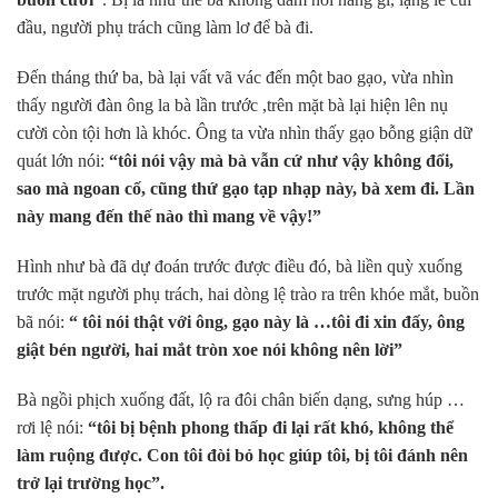
đầu, người phụ trách cũng làm lơ để bà đi.
Đến tháng thứ ba, bà lại vất vã vác đến một bao gạo, vừa nhìn
thấy người đàn ông la bà lần trước ,trên mặt bà lại hiện lên nụ
cười còn tội hơn là khóc. Ông ta vừa nhìn thấy gạo bỗng giận dữ
quát lớn nói:
“tôi nói vậy mà bà vẫn cứ như vậy không đổi,
sao mà ngoan cố, cũng thứ gạo tạp nhạp này, bà xem đi. Lần
này mang đến thế nào thì mang về vậy!”
Hình như bà đã dự đoán trước được điều đó, bà liền quỳ xuống
trước mặt người phụ trách, hai dòng lệ trào ra trên khóe mắt, buồn
bã nói:
“ tôi nói thật với ông, gạo này là …tôi đi xin đấy, ông
giật bén người, hai mắt tròn xoe nói không nên lời”
Bà ngồi phịch xuống đất, lộ ra đôi chân biến dạng, sưng húp …
rơi lệ nói:
“tôi bị bệnh phong thấp đi lại rất khó, không thể
làm ruộng được. Con tôi đòi bỏ học giúp tôi, bị tôi đánh nên
trở lại trường học”.