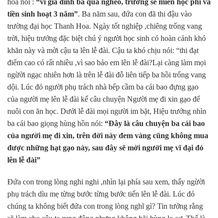
hoà nói :
“vì gia đình bà quá nghèo, trường sẽ miễn học phí và
tiền sinh hoạt 3 năm”
. Ba năm sau, đứa con đã thi đậu vào
trường đại học Thanh Hoa. Ngày tốt nghiệp ,chiêng trống vang
trời, hiệu trưởng đặc biệt chú ý người học sinh có hoàn cảnh khó
khăn này và mời cậu ta lên lễ đài. Cậu ta khó chịu nói: “thi đạt
điểm cao có rất nhiều ,vì sao bảo em lên lễ đài?Lại càng làm mọi
ngừời ngạc nhiên hơn là trên lễ đài đỗ liên tiếp ba hồi trống vang
dội. Lúc đó người phụ trách nhà bếp cầm ba cái bao đựng gạo
của người mẹ lên lễ đài kể câu chuyện Người mẹ đi xin gạo để
nuôi con ăn học. Dưới lễ đài mọi người im bặt, Hiệu trưởng nhìn
ba cái bao giọng hùng hồn nói:
“Đây là câu chuyện ba cái bao
của người mẹ đi xin, trên đời này đem vàng cũng không mua
được những hạt gạo này, sau đây sẽ mời người mẹ vĩ đại đó
lên lễ đài”
Đứa con trong lòng nghi nghi ,nhìn lại phía sau xem, thấy ngừời
phụ trách dìu mẹ từng bước từng bước tiến lên lễ đài. Lúc đó
chúng ta không biết đứa con trong lòng nghĩ gì? Tin tưởng rằng