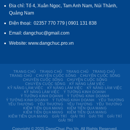
Địa chỉ: Tổ 4, Xuân Ngọc, Tam Anh Nam, Núi Thành,
Quảng Nam
Điện thoại: 02357 770 779 | 0901 131 838
Email: dangchuc@gmail.com
Website:
www.dangchuc.pro.vn
TRANG CHỦ
TRANG CHỦ
TRANG CHỦ
TRANG CHỦ
TRANG CHỦ
CHUYỆN CUỘC SỐNG
CHUYỆN CUỘC SỐNG
CHUYỆN CUỘC SỐNG
CHUYỆN CUỘC SỐNG
CHUYỆN CUỘC SỐNG
KỸ NĂNG LÀM VIỆC
KỸ NĂNG LÀM VIỆC
KỸ NĂNG LÀM VIỆC
KỸ NĂNG LÀM VIỆC
KỸ NĂNG LÀM VIỆC
Ý TƯỞNG KINH DOANH
Ý TƯỞNG KINH DOANH
Ý TƯỞNG KINH DOANH
Ý TƯỞNG KINH DOANH
Ý TƯỞNG KINH DOANH
YÊU THƯƠNG
YÊU THƯƠNG
YÊU THƯƠNG
YÊU THƯƠNG
YÊU THƯƠNG
KIẾM TIỀN QUA MẠNG
KIẾM TIỀN QUA MẠNG
KIẾM TIỀN QUA MẠNG
KIẾM TIỀN QUA MẠNG
KIẾM TIỀN QUA MẠNG
GIẢI TRÍ
GIẢI TRÍ
GIẢI TRÍ
GIẢI TRÍ
GIẢI TRÍ
Copyright © 2025 DangChuc.Pro.Vn. All Rights Reserved.