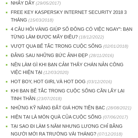
NHẢY DÂY
(29/05/2017)
FREE KEY KASPERSKY INTERNET SECURITY 2018 3
THÁNG
(15/03/2018)
4 CÂU HỎI VÀNG GIÚP SỐ ĐÔNG CÓ VIỆC NGAY”: BẠN
TỪNG LÀM ĐƯỢC MẤY ĐIỀU?
(18/12/2022)
VƯỢT QUA BẾ TẮC TRONG CUỘC SỐNG
(02/01/2018)
ĐẰNG SAU NHỮNG BỨC ẢNH ĐẸP
(28/11/2016)
NÊN LÀM GÌ KHI BẠN CẢM THẤY CHÁN NẢN CÔNG
VIỆC HIỆN TẠI
(12/03/2020)
HOT BOY, HOT GIRL VÀ HOT DOG
(03/12/2016)
KHI BẠN BẾ TẮC TRONG CUỘC SỐNG CẦN LẤY LẠI
TINH THẦN
(23/07/2018)
NHỮNG KỸ NĂNG ĐẮT GIÁ HƠN TIỀN BẠC
(28/08/2021)
HIỆN TẠI LÀ MÓN QUÀ CỦA CUỘC SỐNG
(07/06/2017)
TẠI SAO ĐI LÀM 5 NĂM NHƯNG LƯƠNG CHỈ BẰNG
NGƯỜI MỚI RA TRƯỜNG VÀI THÁNG?
(07/12/2018)