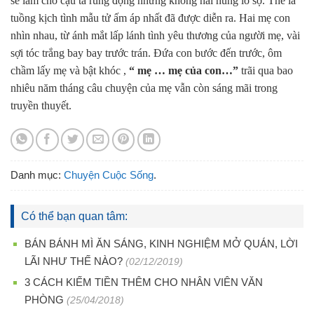
sẽ làm cho cậu ta rung động nhưng không hãi hùng lo sợ. Thế là
tuồng kịch tình mẫu tử ấm áp nhất đã được diễn ra. Hai mẹ con
nhìn nhau, từ ánh mắt lấp lánh tình yêu thương của người mẹ, vài
sợi tóc trắng bay bay trước trán. Đứa con bước đến trước, ôm
chầm lấy mẹ và bật khóc ,
“ mẹ … mẹ của con…”
trãi qua bao
nhiêu năm tháng câu chuyện của mẹ vẫn còn sáng mãi trong
truyền thuyết.
Danh mục:
Chuyện Cuộc Sống
.
Có thể bạn quan tâm:
BÁN BÁNH MÌ ĂN SÁNG, KINH NGHIỆM MỞ QUÁN, LỜI
LÃI NHƯ THẾ NÀO?
(02/12/2019)
3 CÁCH KIẾM TIỀN THÊM CHO NHÂN VIÊN VĂN
PHÒNG
(25/04/2018)