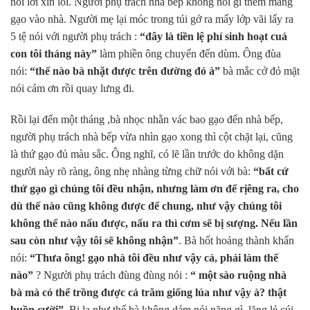
nói lời xin lỗi. Người phụ trách nhà bếp không nói gì thêm mang
gạo vào nhà. Người mẹ lại móc trong túi gở ra mấy lớp vãi lấy ra
5 tệ nói với người phụ trách :
“đây là tiền lệ phí sinh hoạt cuả
con tôi tháng này”
làm phiền ông chuyển đến dùm. Ông đùa
nói:
“thế nào bà nhặt được trên đường đó à”
bà mắc cở đỏ mặt
nói cám ơn rồi quay lưng đi.
Rồi lại đến một tháng ,bà nhọc nhằn vác bao gạo đến nhà bếp,
người phụ trách nhà bếp vừa nhìn gạo xong thì cột chặt lại, cũng
là thứ gạo đủ màu sắc. Ông nghĩ, có lẽ lần trước do không dặn
người này rõ ràng, ông nhẹ nhàng từng chữ nói với bà:
“bất cứ
thứ gạo gì chúng tôi đều nhận, nhưng làm ơn để rịêng ra, cho
dù thế nào cũng không được để chung, như vậy chúng tôi
không thể nào nấu được, nấu ra thì cơm sẽ bị sượng. Nếu lần
sau còn như vậy tôi sẽ không nhận”
. Bà hốt hoảng thành khẩn
nói:
“Thưa ông! gạo nhà tôi đều như vậy cả, phải làm thế
nào”
? Người phụ trách đùng đùng nói :
“ một sào ruộng nhà
bà mà có thể trồng được cả trăm giống lúa như vậy à? thật
buồn cười”
. Bị la như thế bà không dám nói năng gì, lặng lẻ cúi