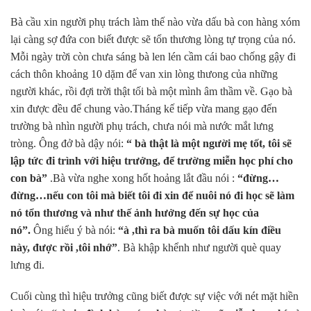
Bà cầu xin người phụ trách làm thế nào vừa dấu bà con hàng xóm
lại càng sợ đứa con biết được sẽ tổn thương lòng tự trọng của nó.
Mỗi ngày trời còn chưa sáng bà len lén cầm cái bao chống gậy đi
cách thôn khoảng 10 dặm để van xin lòng thưong của những
người khác, rồi đợi trời thật tối bà một mình âm thầm về. Gạo bà
xin được đều để chung vào.Tháng kế tiếp vừa mang gạo đến
trường bà nhìn người phụ trách, chưa nói mà nước mắt lưng
tròng. Ông đở bà dậy nói:
“ bà thật là một người mẹ tốt, tôi sẽ
lập tức đi trình với hiệu trưởng, để trường miễn học phí cho
con bà”
.Bà vừa nghe xong hốt hoảng lắt đầu nói :
“đừng…
đừng…nếu con tôi mà biết tôi đi xin để nuôi nó đi học sẽ làm
nó tổn thương và như thế ảnh hưởng đến sự học của
nó”.
Ông hiểu ý bà nói:
“à ,thì ra bà muốn tôi dấu kín điều
này, được rồi ,tôi nhớ”
. Bà khập khểnh như người què quay
lưng đi.
Cuối cùng thì hiệu trưởng cũng biết được sự việc với nét mặt hiền