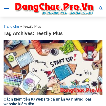
Skip
to
content
Trang chủ
»
Teezily Plus
Tag Archives:
Teezily Plus
Cách kiếm tiền từ website cá nhân và những loại
website kiếm tiền