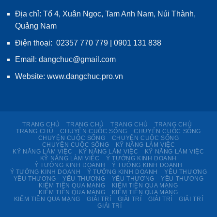
Địa chỉ: Tổ 4, Xuân Ngọc, Tam Anh Nam, Núi Thành,
Quảng Nam
Điện thoại: 02357 770 779 | 0901 131 838
Email: dangchuc@gmail.com
Website:
www.dangchuc.pro.vn
TRANG CHỦ
TRANG CHỦ
TRANG CHỦ
TRANG CHỦ
TRANG CHỦ
CHUYỆN CUỘC SỐNG
CHUYỆN CUỘC SỐNG
CHUYỆN CUỘC SỐNG
CHUYỆN CUỘC SỐNG
CHUYỆN CUỘC SỐNG
KỸ NĂNG LÀM VIỆC
KỸ NĂNG LÀM VIỆC
KỸ NĂNG LÀM VIỆC
KỸ NĂNG LÀM VIỆC
KỸ NĂNG LÀM VIỆC
Ý TƯỞNG KINH DOANH
Ý TƯỞNG KINH DOANH
Ý TƯỞNG KINH DOANH
Ý TƯỞNG KINH DOANH
Ý TƯỞNG KINH DOANH
YÊU THƯƠNG
YÊU THƯƠNG
YÊU THƯƠNG
YÊU THƯƠNG
YÊU THƯƠNG
KIẾM TIỀN QUA MẠNG
KIẾM TIỀN QUA MẠNG
KIẾM TIỀN QUA MẠNG
KIẾM TIỀN QUA MẠNG
KIẾM TIỀN QUA MẠNG
GIẢI TRÍ
GIẢI TRÍ
GIẢI TRÍ
GIẢI TRÍ
GIẢI TRÍ